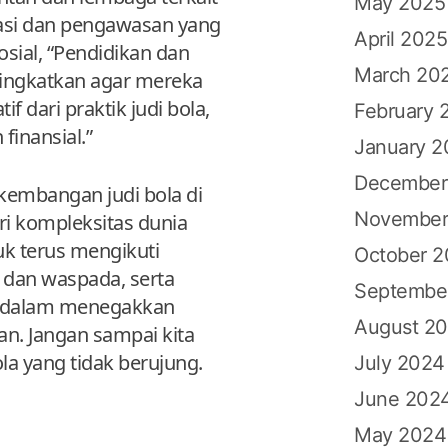
May 2025
sasi dan pengawasan yang
April 2025
osial, “Pendidikan dan
March 20
tingkatkan agar mereka
dari praktik judi bola,
February 
finansial.”
January 2
December
kembangan judi bola di
November
ri kompleksitas dunia
tuk terus mengikuti
October 
 dan waspada, serta
Septembe
 dalam menegakkan
August 2
lan. Jangan sampai kita
ola yang tidak berujung.
July 2024
June 202
May 2024