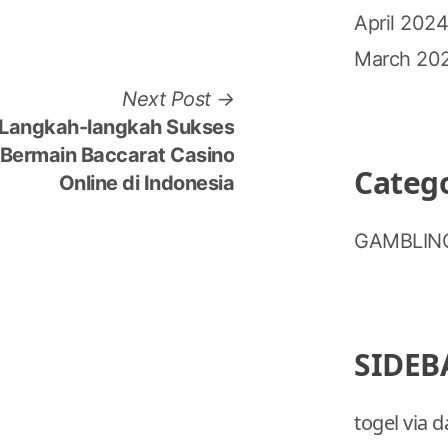
April 202
March 20
Next
Next Post
post:
Langkah-langkah Sukses
Bermain Baccarat Casino
Categ
Online di Indonesia
GAMBLIN
SIDEB
togel via 