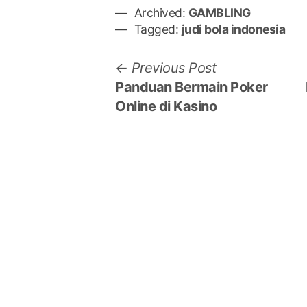
Archived:
GAMBLING
Tagged:
judi bola indonesia
Post
Previous
Previous Post
post:
Panduan Bermain Poker
navigation
Online di Kasino