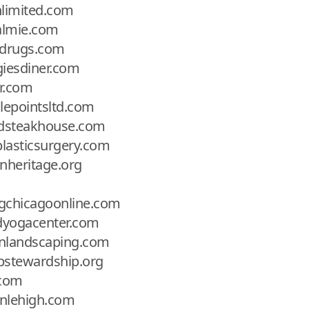
nlimited.com
almie.com
drugs.com
iesdiner.com
r.com
epointsltd.com
rdsteakhouse.com
plasticsurgery.com
nheritage.org
g
gchicagoonline.com
yogacenter.com
nlandscaping.com
pstewardship.org
.com
nlehigh.com