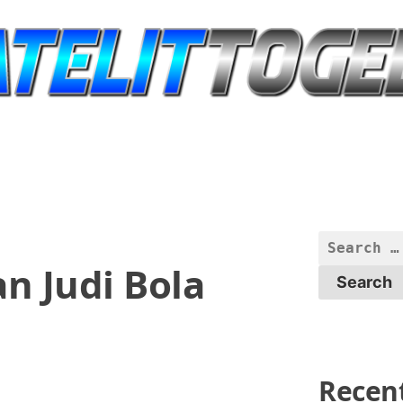
Search
for:
 Judi Bola
Recent