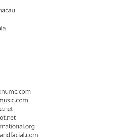
macau
la
tonumc.com
music.com
e.net
ot.net
rnational.org
landfacial.com