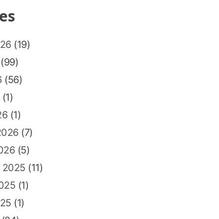
es
026
(19)
(99)
6
(56)
(1)
26
(1)
2026
(7)
026
(5)
 2025
(11)
2025
(1)
025
(1)