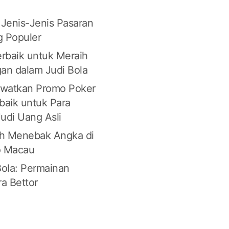
Jenis-Jenis Pasaran
g Populer
erbaik untuk Meraih
n dalam Judi Bola
watkan Promo Poker
baik untuk Para
udi Uang Asli
h Menebak Angka di
o Macau
Bola: Permainan
ra Bettor