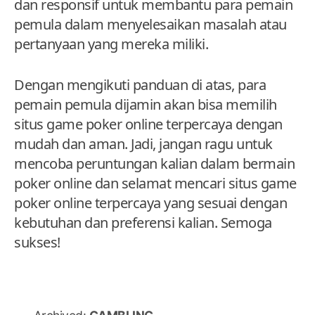
dan responsif untuk membantu para pemain
pemula dalam menyelesaikan masalah atau
pertanyaan yang mereka miliki.
Dengan mengikuti panduan di atas, para
pemain pemula dijamin akan bisa memilih
situs game poker online terpercaya dengan
mudah dan aman. Jadi, jangan ragu untuk
mencoba peruntungan kalian dalam bermain
poker online dan selamat mencari situs game
poker online terpercaya yang sesuai dengan
kebutuhan dan preferensi kalian. Semoga
sukses!