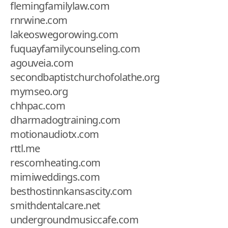
flemingfamilylaw.com
rnrwine.com
lakeoswegorowing.com
fuquayfamilycounseling.com
agouveia.com
secondbaptistchurchofolathe.org
mymseo.org
chhpac.com
dharmadogtraining.com
motionaudiotx.com
rttl.me
rescomheating.com
mimiweddings.com
besthostinnkansascity.com
smithdentalcare.net
undergroundmusiccafe.com