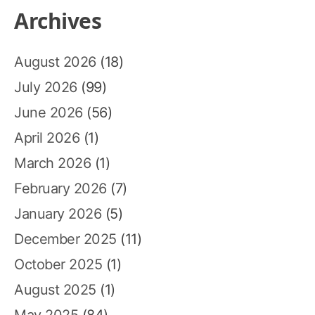
Archives
August 2026
(18)
July 2026
(99)
June 2026
(56)
April 2026
(1)
March 2026
(1)
February 2026
(7)
January 2026
(5)
December 2025
(11)
October 2025
(1)
August 2025
(1)