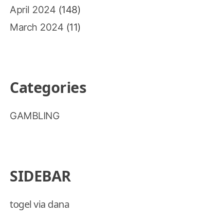
April 2024
(148)
March 2024
(11)
Categories
GAMBLING
SIDEBAR
togel via dana