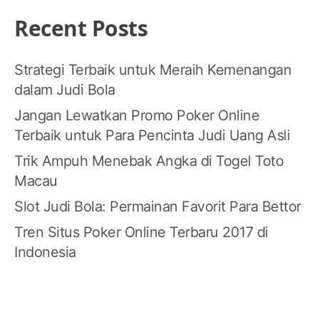
Recent Posts
Strategi Terbaik untuk Meraih Kemenangan
dalam Judi Bola
Jangan Lewatkan Promo Poker Online
Terbaik untuk Para Pencinta Judi Uang Asli
Trik Ampuh Menebak Angka di Togel Toto
Macau
Slot Judi Bola: Permainan Favorit Para Bettor
Tren Situs Poker Online Terbaru 2017 di
Indonesia