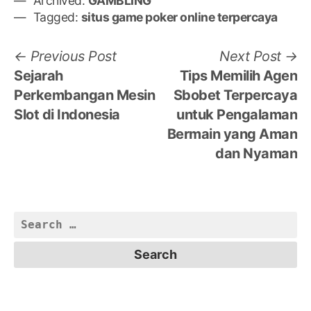
Archived:
GAMBLING
Tagged:
situs game poker online terpercaya
Post
Previous
N
Previous Post
Next Post
post:
po
Sejarah
Tips Memilih Agen
navigation
Perkembangan Mesin
Sbobet Terpercaya
Slot di Indonesia
untuk Pengalaman
Bermain yang Aman
dan Nyaman
Search
for: