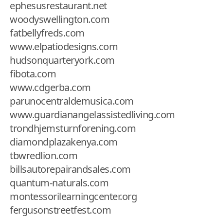
ephesusrestaurant.net
woodyswellington.com
fatbellyfreds.com
www.elpatiodesigns.com
hudsonquarteryork.com
fibota.com
www.cdgerba.com
parunocentraldemusica.com
www.guardianangelassistedliving.com
trondhjemsturnforening.com
diamondplazakenya.com
tbwredlion.com
billsautorepairandsales.com
quantum-naturals.com
montessorilearningcenter.org
fergusonstreetfest.com