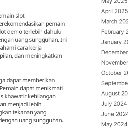
May 2025
April 2025
emain slot
March 20
merekomendasikan pemain
ot demo terlebih dahulu
February 
ngan uang sungguhan. Ini
January 2
hami cara kerja
December
ilan, dan meningkatkan
November
October 
juga dapat memberikan
Septembe
. Pemain dapat menikmati
August 2
us khawatir kehilangan
July 2024
an menjadi lebih
kan tekanan yang
June 202
 dengan uang sungguhan.
May 2024