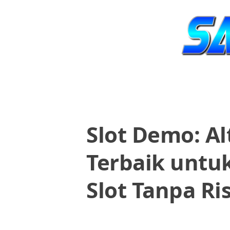
Skip
to
content
Slot Demo: Al
Terbaik untu
Slot Tanpa Ri