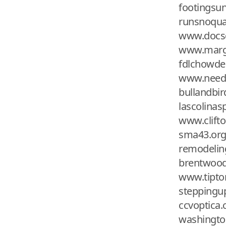
footingsu
runsnoqu
www.docs
www.marg
fdlchowde
www.needl
bullandbi
lascolinas
www.clifto
sma43.or
remodelin
brentwood
www.tipto
steppingu
ccvoptica
washingto