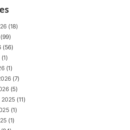
es
026
(18)
(99)
6
(56)
(1)
26
(1)
2026
(7)
026
(5)
 2025
(11)
2025
(1)
025
(1)