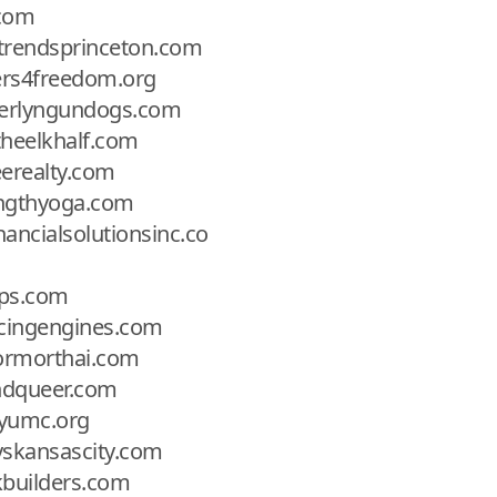
.com
trendsprinceton.com
rs4freedom.org
erlyngundogs.com
theelkhalf.com
eerealty.com
ngthyoga.com
ancialsolutionsinc.co
aps.com
cingengines.com
ormorthai.com
ndqueer.com
yumc.org
yskansascity.com
kbuilders.com