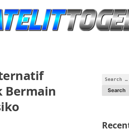
ternatif
Search
for:
k Bermain
siko
Recent