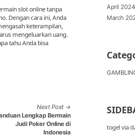
April 202
ermain slot online tanpa
mo. Dengan cara ini, Anda
March 20
engasah keterampilan,
harus mengeluarkan uang.
apa tahu Anda bisa
Categ
GAMBLIN
Next
Next Post
SIDEB
post:
anduan Lengkap Bermain
Judi Poker Online di
togel via 
Indonesia