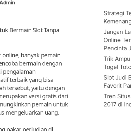
Admin
Strategi T
Kemenanga
ntuk Bermain Slot Tanpa
Jangan Le
Online Ter
Pencinta J
t online, banyak pemain
Trik Ampu
encoba bermain dengan
Togel Tot
ki pengalaman
Slot Judi 
tif terbaik yang bisa
Favorit Pa
h tersebut, yaitu dengan
erupakan versi gratis dari
Tren Situs
emungkinkan pemain untuk
2017 di In
us mengeluarkan uang.
g pakar perjudian di