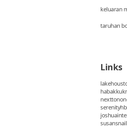
keluaran 
taruhan bo
Links
lakehous
habakkuk
nexttonon
serenityhb
joshuainte
susansnai