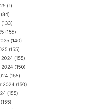
025
(1)
(84)
(133)
25
(155)
2025
(140)
025
(155)
 2024
(155)
 2024
(150)
2024
(155)
r 2024
(150)
024
(155)
(155)