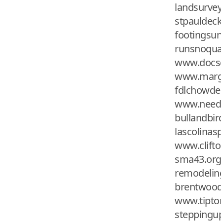
landsurve
stpauldec
footingsu
runsnoqu
www.docs
www.marg
fdlchowde
www.needl
bullandbi
lascolinas
www.clifto
sma43.or
remodelin
brentwood
www.tipto
steppingu