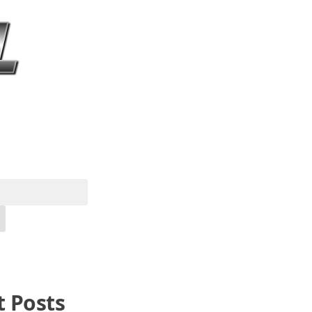
 Posts