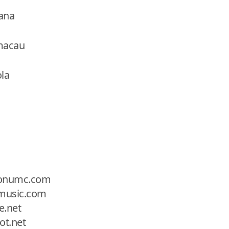
dana
macau
la
tonumc.com
music.com
e.net
ot.net