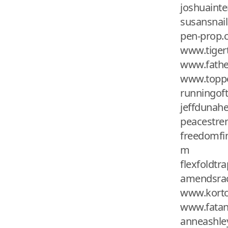
joshuainte
susansnai
pen-prop
www.tiger
www.fathe
www.topp
runningof
jeffdunah
peacestre
freedomfin
m
flexfoldtr
amendsra
www.kort
www.fata
anneashle