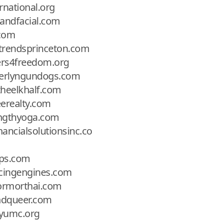
rnational.org
landfacial.com
.com
trendsprinceton.com
rs4freedom.org
erlyngundogs.com
theelkhalf.com
eerealty.com
ngthyoga.com
ancialsolutionsinc.co
aps.com
cingengines.com
ormorthai.com
ndqueer.com
yumc.org