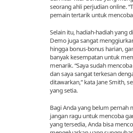
seorang ahli perjudian online. “
pemain tertarik untuk mencoba 
Selain itu, hadiah-hadiah yang 
Demo juga sangat menggiurkan.
hingga bonus-bonus harian, g
banyak kesempatan untuk mem
menarik. “Saya sudah mencoba
dan saya sangat terkesan deng
ditawarkan,” kata Jane Smith, s
yang setia.
Bagi Anda yang belum pernah 
jangan ragu untuk mencoba gam
yang tersedia, Anda bisa menco
mengeluarkan uang sungguhan.