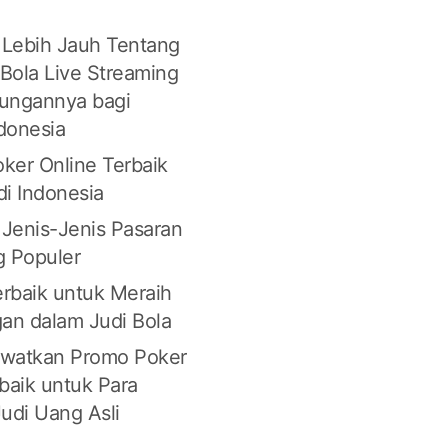
Lebih Jauh Tentang
 Bola Live Streaming
ungannya bagi
donesia
oker Online Terbaik
di Indonesia
Jenis-Jenis Pasaran
g Populer
erbaik untuk Meraih
n dalam Judi Bola
watkan Promo Poker
baik untuk Para
udi Uang Asli