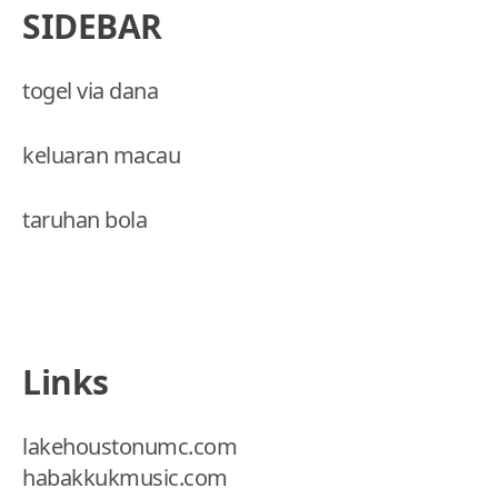
SIDEBAR
togel via dana
keluaran macau
taruhan bola
Links
lakehoustonumc.com
habakkukmusic.com