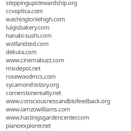
steppingupstewardship.org
ccvoptica.com
washingtonlehigh.com
luigisbakery.com
hanabi-sushi.com
wolfandzed.com
dekuta.com
www.cinemabuzz.com
mixdepot.net
rosewoodmcs.com
sycamorehistory.org
cornerstonerealty.net
www.consciousnessandbiofeedback.org
www.iamzowilliams.com
www.hastingsgardencenter.com
pianoexplorer.net