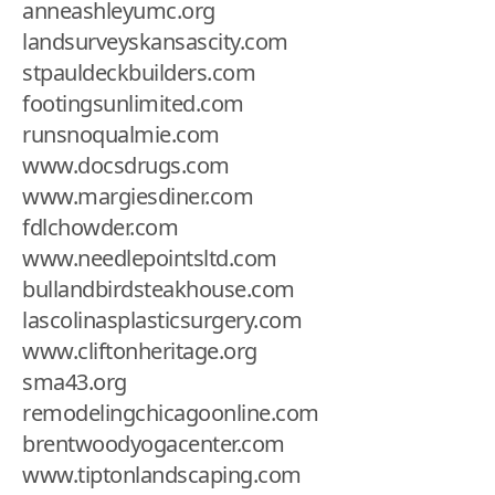
anneashleyumc.org
landsurveyskansascity.com
stpauldeckbuilders.com
footingsunlimited.com
runsnoqualmie.com
www.docsdrugs.com
www.margiesdiner.com
fdlchowder.com
www.needlepointsltd.com
bullandbirdsteakhouse.com
lascolinasplasticsurgery.com
www.cliftonheritage.org
sma43.org
remodelingchicagoonline.com
brentwoodyogacenter.com
www.tiptonlandscaping.com