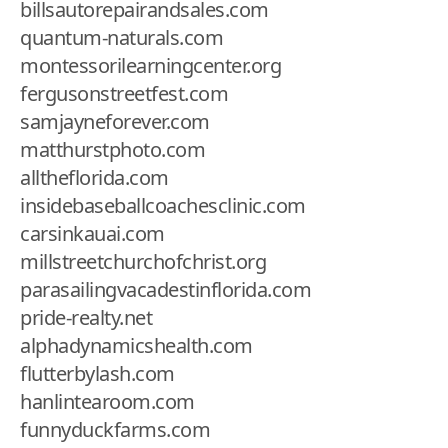
billsautorepairandsales.com
quantum-naturals.com
montessorilearningcenter.org
fergusonstreetfest.com
samjayneforever.com
matthurstphoto.com
alltheflorida.com
insidebaseballcoachesclinic.com
carsinkauai.com
millstreetchurchofchrist.org
parasailingvacadestinflorida.com
pride-realty.net
alphadynamicshealth.com
flutterbylash.com
hanlintearoom.com
funnyduckfarms.com