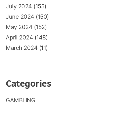
July 2024
(155)
June 2024
(150)
May 2024
(152)
April 2024
(148)
March 2024
(11)
Categories
GAMBLING