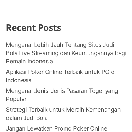
Recent Posts
Mengenal Lebih Jauh Tentang Situs Judi
Bola Live Streaming dan Keuntungannya bagi
Pemain Indonesia
Aplikasi Poker Online Terbaik untuk PC di
Indonesia
Mengenal Jenis-Jenis Pasaran Togel yang
Populer
Strategi Terbaik untuk Meraih Kemenangan
dalam Judi Bola
Jangan Lewatkan Promo Poker Online