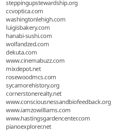
steppingupstewardship.org
ccvoptica.com
washingtonlehigh.com
luigisbakery.com
hanabi-sushi.com
wolfandzed.com
dekuta.com
www.cinemabuzz.com
mixdepot.net
rosewoodmcs.com
sycamorehistory.org
cornerstonerealty.net
www.consciousnessandbiofeedback.org
www.iamzowilliams.com
www.hastingsgardencenter.com
pianoexplorer.net