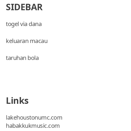
SIDEBAR
togel via dana
keluaran macau
taruhan bola
Links
lakehoustonumc.com
habakkukmusic.com