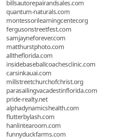
billsautorepairandsales.com
quantum-naturals.com
montessorilearningcenter.org
fergusonstreetfest.com
samjayneforever.com
matthurstphoto.com
alltheflorida.com
insidebaseballcoachesclinic.com
carsinkauai.com
millstreetchurchofchrist.org
parasailingvacadestinflorida.com
pride-realty.net
alphadynamicshealth.com
flutterbylash.com
hanlintearoom.com
funnyduckfarms.com