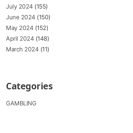
July 2024
(155)
June 2024
(150)
May 2024
(152)
April 2024
(148)
March 2024
(11)
Categories
GAMBLING