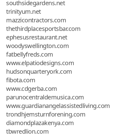
southsidegardens.net
trinityum.net
mazzicontractors.com
thethirdplacesportsbar.com
ephesusrestaurant.net
woodyswellington.com
fatbellyfreds.com
www.elpatiodesigns.com
hudsonquarteryork.com
fibota.com
www.cdgerba.com
parunocentraldemusica.com
www.guardianangelassistedliving.com
trondhjemsturnforening.com
diamondplazakenya.com
tbwredlion.com