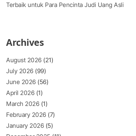
Terbaik untuk Para Pencinta Judi Uang Asli
Archives
August 2026
(21)
July 2026
(99)
June 2026
(56)
April 2026
(1)
March 2026
(1)
February 2026
(7)
January 2026
(5)