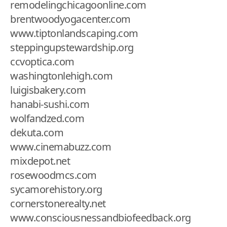
remodelingchicagoonline.com
brentwoodyogacenter.com
www.tiptonlandscaping.com
steppingupstewardship.org
ccvoptica.com
washingtonlehigh.com
luigisbakery.com
hanabi-sushi.com
wolfandzed.com
dekuta.com
www.cinemabuzz.com
mixdepot.net
rosewoodmcs.com
sycamorehistory.org
cornerstonerealty.net
www.consciousnessandbiofeedback.org