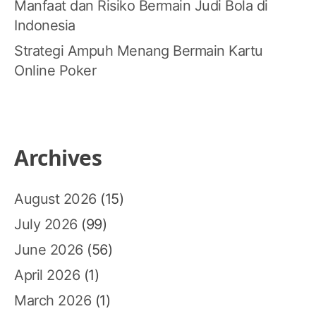
Manfaat dan Risiko Bermain Judi Bola di
Indonesia
Strategi Ampuh Menang Bermain Kartu
Online Poker
Archives
August 2026
(15)
July 2026
(99)
June 2026
(56)
April 2026
(1)
March 2026
(1)