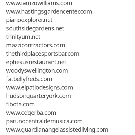
www.iamzowilliams.com
www.hastingsgardencenter.com
pianoexplorer.net
southsidegardens.net
trinityum.net
mazzicontractors.com
thethirdplacesportsbar.com
ephesusrestaurant.net
woodyswellington.com
fatbellyfreds.com
www.elpatiodesigns.com
hudsonquarteryork.com
fibota.com
www.cdgerba.com
parunocentraldemusica.com
www.guardianangelassistedliving.com