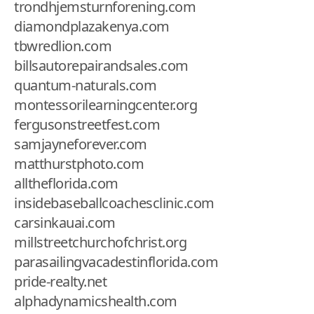
trondhjemsturnforening.com
diamondplazakenya.com
tbwredlion.com
billsautorepairandsales.com
quantum-naturals.com
montessorilearningcenter.org
fergusonstreetfest.com
samjayneforever.com
matthurstphoto.com
alltheflorida.com
insidebaseballcoachesclinic.com
carsinkauai.com
millstreetchurchofchrist.org
parasailingvacadestinflorida.com
pride-realty.net
alphadynamicshealth.com