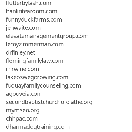
flutterbylash.com
hanlintearoom.com
funnyduckfarms.com
jenwaite.com
elevatemanagementgroup.com
leroyzimmerman.com
drfinley.net
flemingfamilylaw.com
rnrwine.com
lakeoswegorowing.com
fuquayfamilycounseling.com
agouveia.com
secondbaptistchurchofolathe.org
mymseo.org
chhpac.com
dharmadogtraining.com