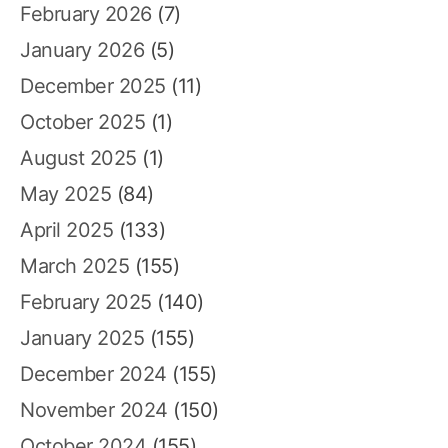
February 2026
(7)
January 2026
(5)
December 2025
(11)
October 2025
(1)
August 2025
(1)
May 2025
(84)
April 2025
(133)
March 2025
(155)
February 2025
(140)
January 2025
(155)
December 2024
(155)
November 2024
(150)
October 2024
(155)