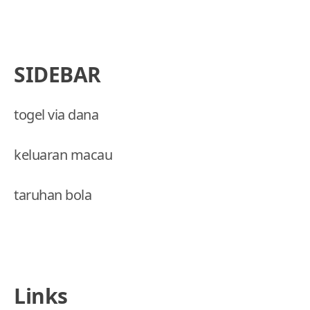
SIDEBAR
togel via dana
keluaran macau
taruhan bola
Links