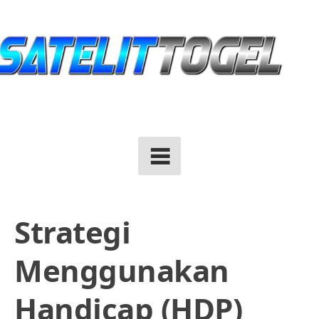
Skip
to
content
Strategi
Menggunakan
Handicap (HDP)