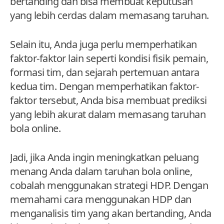
bertanding dan bisa membuat keputusan
yang lebih cerdas dalam memasang taruhan.
Selain itu, Anda juga perlu memperhatikan
faktor-faktor lain seperti kondisi fisik pemain,
formasi tim, dan sejarah pertemuan antara
kedua tim. Dengan memperhatikan faktor-
faktor tersebut, Anda bisa membuat prediksi
yang lebih akurat dalam memasang taruhan
bola online.
Jadi, jika Anda ingin meningkatkan peluang
menang Anda dalam taruhan bola online,
cobalah menggunakan strategi HDP. Dengan
memahami cara menggunakan HDP dan
menganalisis tim yang akan bertanding, Anda