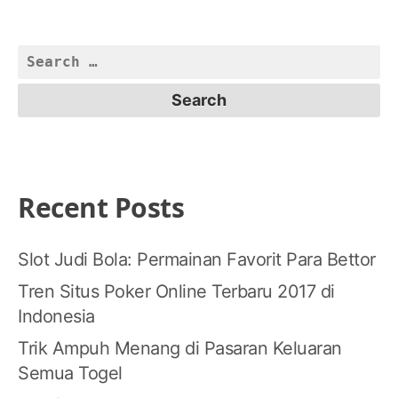
Search
for:
Recent Posts
Slot Judi Bola: Permainan Favorit Para Bettor
Tren Situs Poker Online Terbaru 2017 di
Indonesia
Trik Ampuh Menang di Pasaran Keluaran
Semua Togel