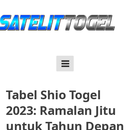
Skip
to
content
Tabel Shio Togel
2023: Ramalan Jitu
untuk Tahun Depan