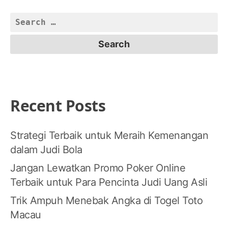
Search
for:
Recent Posts
Strategi Terbaik untuk Meraih Kemenangan
dalam Judi Bola
Jangan Lewatkan Promo Poker Online
Terbaik untuk Para Pencinta Judi Uang Asli
Trik Ampuh Menebak Angka di Togel Toto
Macau