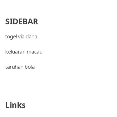
SIDEBAR
togel via dana
keluaran macau
taruhan bola
Links