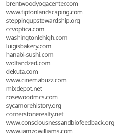
brentwoodyogacenter.com
www.tiptonlandscaping.com
steppingupstewardship.org
ccvoptica.com
washingtonlehigh.com
luigisbakery.com
hanabi-sushi.com
wolfandzed.com
dekuta.com
www.cinemabuzz.com
mixdepot.net
rosewoodmcs.com
sycamorehistory.org
cornerstonerealty.net
www.consciousnessandbiofeedback.org
www.iamzowilliams.com