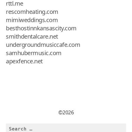
rttl.me
rescomheating.com
mimiweddings.com
besthostinnkansascity.com
smithdentalcare.net
undergroundmusiccafe.com
samhubermusic.com
apexfence.net
©2026
Search