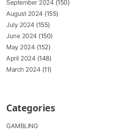
September 2024
(150)
August 2024
(155)
July 2024
(155)
June 2024
(150)
May 2024
(152)
April 2024
(148)
March 2024
(11)
Categories
GAMBLING