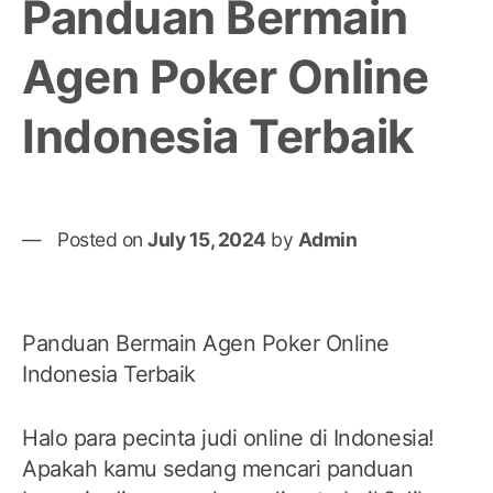
Panduan Bermain
Agen Poker Online
Indonesia Terbaik
Posted on
July 15, 2024
by
Admin
Panduan Bermain Agen Poker Online
Indonesia Terbaik
Halo para pecinta judi online di Indonesia!
Apakah kamu sedang mencari panduan