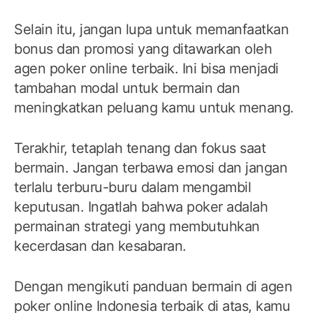
Selain itu, jangan lupa untuk memanfaatkan
bonus dan promosi yang ditawarkan oleh
agen poker online terbaik. Ini bisa menjadi
tambahan modal untuk bermain dan
meningkatkan peluang kamu untuk menang.
Terakhir, tetaplah tenang dan fokus saat
bermain. Jangan terbawa emosi dan jangan
terlalu terburu-buru dalam mengambil
keputusan. Ingatlah bahwa poker adalah
permainan strategi yang membutuhkan
kecerdasan dan kesabaran.
Dengan mengikuti panduan bermain di agen
poker online Indonesia terbaik di atas, kamu