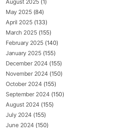
August 2025
(1)
May 2025
(84)
April 2025
(133)
March 2025
(155)
February 2025
(140)
January 2025
(155)
December 2024
(155)
November 2024
(150)
October 2024
(155)
September 2024
(150)
August 2024
(155)
July 2024
(155)
June 2024
(150)