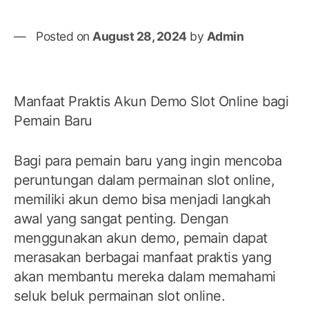
Posted on
August 28, 2024
by
Admin
Manfaat Praktis Akun Demo Slot Online bagi
Pemain Baru
Bagi para pemain baru yang ingin mencoba
peruntungan dalam permainan slot online,
memiliki akun demo bisa menjadi langkah
awal yang sangat penting. Dengan
menggunakan akun demo, pemain dapat
merasakan berbagai manfaat praktis yang
akan membantu mereka dalam memahami
seluk beluk permainan slot online.