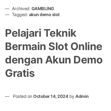
Archived:
GAMBLING
Tagged:
akun demo slot
Pelajari Teknik
Bermain Slot Online
dengan Akun Demo
Gratis
Posted on
October 14, 2024
by
Admin