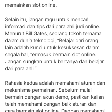
memainkan slot online.
Selain itu, jangan ragu untuk mencari
informasi dan tips dari para ahli judi online.
Menurut Bill Gates, seorang tokoh ternama
dalam dunia teknologi, “Belajar dari orang
lain adalah kunci untuk kesuksesan dalam
segala hal, termasuk bermain slot online.
Jangan sungkan untuk bertanya dan belajar
dari para ahli.”
Rahasia kedua adalah memahami aturan dan
mekanisme permainan. Sebelum mulai
bermain dengan akun demo, pastikan kalian
telah memahami dengan baik aturan dan
cara bermain slot online. Dengan memahami