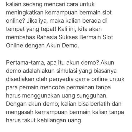
kalian sedang mencari cara untuk
meningkatkan kemampuan bermain slot
online? Jika iya, maka kalian berada di
tempat yang tepat! Kali ini, kita akan
membahas Rahasia Sukses Bermain Slot
Online dengan Akun Demo.
Pertama-tama, apa itu akun demo? Akun
demo adalah akun simulasi yang biasanya
disediakan oleh penyedia game online untuk
para pemain mencoba permainan tanpa
harus menggunakan uang sungguhan.
Dengan akun demo, kalian bisa berlatih dan
mengasah kemampuan bermain kalian tanpa
harus takut kehilangan uang.