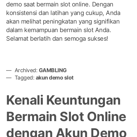
demo saat bermain slot online. Dengan
konsistensi dan latihan yang cukup, Anda
akan melihat peningkatan yang signifikan
dalam kemampuan bermain slot Anda.
Selamat berlatih dan semoga sukses!
Archived:
GAMBLING
Tagged:
akun demo slot
Kenali Keuntungan
Bermain Slot Online
dengan Akun Demo