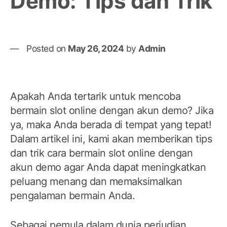
Demo: Tips dan Trik
Posted on
May 26, 2024
by
Admin
Apakah Anda tertarik untuk mencoba
bermain slot online dengan akun demo? Jika
ya, maka Anda berada di tempat yang tepat!
Dalam artikel ini, kami akan memberikan tips
dan trik cara bermain slot online dengan
akun demo agar Anda dapat meningkatkan
peluang menang dan memaksimalkan
pengalaman bermain Anda.
Sebagai pemula dalam dunia perjudian