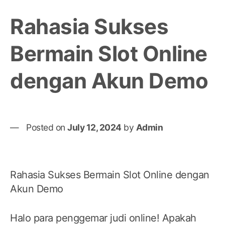
Rahasia Sukses
Bermain Slot Online
dengan Akun Demo
Posted on
July 12, 2024
by
Admin
Rahasia Sukses Bermain Slot Online dengan
Akun Demo
Halo para penggemar judi online! Apakah