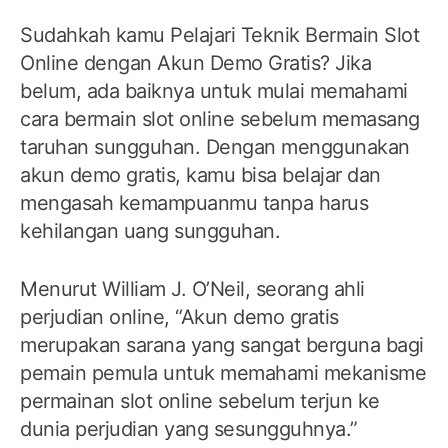
Sudahkah kamu Pelajari Teknik Bermain Slot
Online dengan Akun Demo Gratis? Jika
belum, ada baiknya untuk mulai memahami
cara bermain slot online sebelum memasang
taruhan sungguhan. Dengan menggunakan
akun demo gratis, kamu bisa belajar dan
mengasah kemampuanmu tanpa harus
kehilangan uang sungguhan.
Menurut William J. O’Neil, seorang ahli
perjudian online, “Akun demo gratis
merupakan sarana yang sangat berguna bagi
pemain pemula untuk memahami mekanisme
permainan slot online sebelum terjun ke
dunia perjudian yang sesungguhnya.”