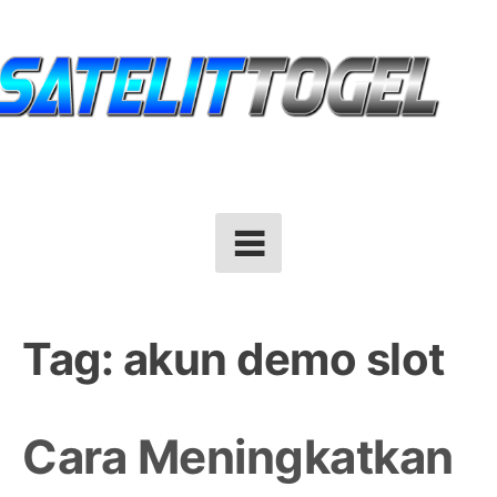
Skip
to
content
Tag:
akun demo slot
Cara Meningkatkan