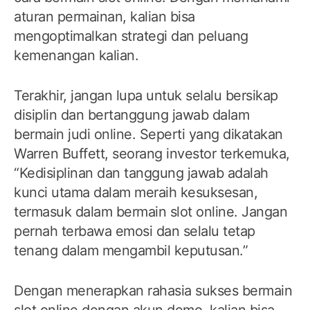
aturan permainan, kalian bisa
mengoptimalkan strategi dan peluang
kemenangan kalian.
Terakhir, jangan lupa untuk selalu bersikap
disiplin dan bertanggung jawab dalam
bermain judi online. Seperti yang dikatakan
Warren Buffett, seorang investor terkemuka,
“Kedisiplinan dan tanggung jawab adalah
kunci utama dalam meraih kesuksesan,
termasuk dalam bermain slot online. Jangan
pernah terbawa emosi dan selalu tetap
tenang dalam mengambil keputusan.”
Dengan menerapkan rahasia sukses bermain