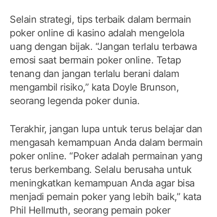
Selain strategi, tips terbaik dalam bermain
poker online di kasino adalah mengelola
uang dengan bijak. “Jangan terlalu terbawa
emosi saat bermain poker online. Tetap
tenang dan jangan terlalu berani dalam
mengambil risiko,” kata Doyle Brunson,
seorang legenda poker dunia.
Terakhir, jangan lupa untuk terus belajar dan
mengasah kemampuan Anda dalam bermain
poker online. “Poker adalah permainan yang
terus berkembang. Selalu berusaha untuk
meningkatkan kemampuan Anda agar bisa
menjadi pemain poker yang lebih baik,” kata
Phil Hellmuth, seorang pemain poker