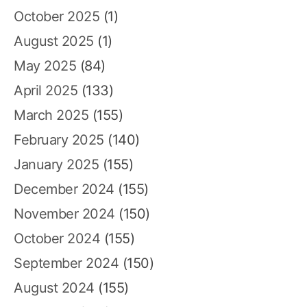
October 2025
(1)
August 2025
(1)
May 2025
(84)
April 2025
(133)
March 2025
(155)
February 2025
(140)
January 2025
(155)
December 2024
(155)
November 2024
(150)
October 2024
(155)
September 2024
(150)
August 2024
(155)