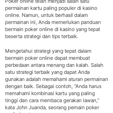
Poker online telah menjadi salah satu
permainan kartu paling populer di kasino
online. Namun, untuk berhasil dalam
permainan ini, Anda memerlukan panduan
bermain poker online di kasino yang tepat
beserta strategi dan tips terbaik.
Mengetahui strategi yang tepat dalam
bermain poker online dapat membuat
perbedaan antara menang dan kalah. Salah
satu strategi terbaik yang dapat Anda
gunakan adalah memahami aturan permainan
dengan baik. Sebagai contoh, “Anda harus
memahami kombinasi kartu yang paling
tinggi dan cara membaca gerakan lawan,”
kata John Juanda, seorang pemain poker