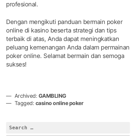
profesional.
Dengan mengikuti panduan bermain poker
online di kasino beserta strategi dan tips
terbaik di atas, Anda dapat meningkatkan
peluang kemenangan Anda dalam permainan
poker online. Selamat bermain dan semoga
sukses!
Archived:
GAMBLING
Tagged:
casino online poker
Search
for: