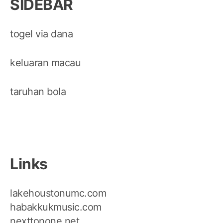
SIDEBAR
togel via dana
keluaran macau
taruhan bola
Links
lakehoustonumc.com
habakkukmusic.com
nexttonone.net