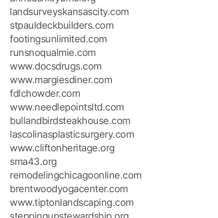
landsurveyskansascity.com
stpauldeckbuilders.com
footingsunlimited.com
runsnoqualmie.com
www.docsdrugs.com
www.margiesdiner.com
fdlchowder.com
www.needlepointsltd.com
bullandbirdsteakhouse.com
lascolinasplasticsurgery.com
www.cliftonheritage.org
sma43.org
remodelingchicagoonline.com
brentwoodyogacenter.com
www.tiptonlandscaping.com
steppingupstewardship.org