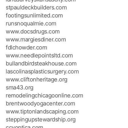
stpauldeckbuilders.com
footingsunlimited.com
runsnoqualmie.com
www.docsdrugs.com
www.margiesdiner.com
fdlchowder.com
www.needlepointsltd.com
bullandbirdsteakhouse.com
lascolinasplasticsurgery.com
www.cliftonheritage.org
sma43.org
remodelingchicagoonline.com
brentwoodyogacenter.com
www.tiptonlandscaping.com
steppingupstewardship.org
ccvoptica.com