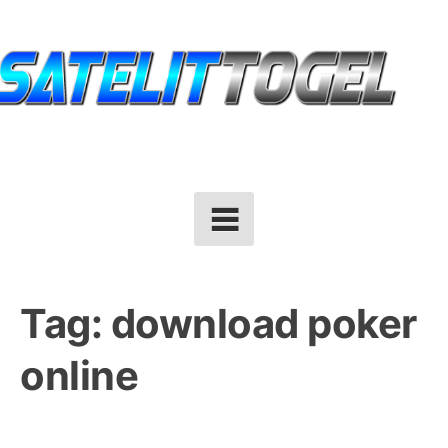
Skip
to
content
Tag:
download poker
online