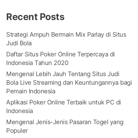
Recent Posts
Strategi Ampuh Bermain Mix Parlay di Situs
Judi Bola
Daftar Situs Poker Online Terpercaya di
Indonesia Tahun 2020
Mengenal Lebih Jauh Tentang Situs Judi
Bola Live Streaming dan Keuntungannya bagi
Pemain Indonesia
Aplikasi Poker Online Terbaik untuk PC di
Indonesia
Mengenal Jenis-Jenis Pasaran Togel yang
Populer