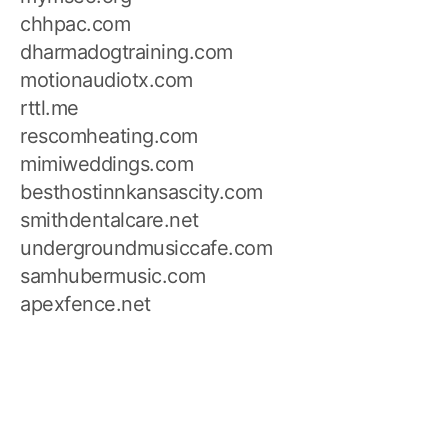
chhpac.com
dharmadogtraining.com
motionaudiotx.com
rttl.me
rescomheating.com
mimiweddings.com
besthostinnkansascity.com
smithdentalcare.net
undergroundmusiccafe.com
samhubermusic.com
apexfence.net