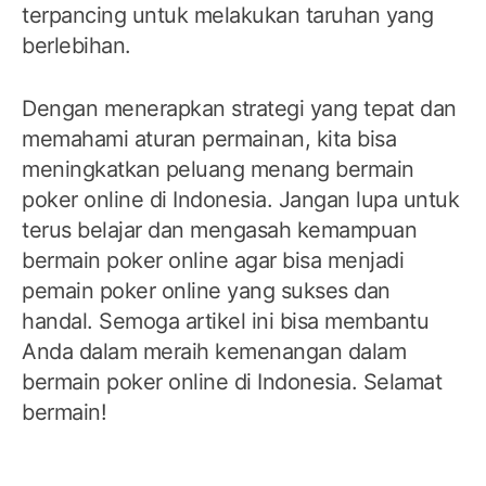
terpancing untuk melakukan taruhan yang
berlebihan.
Dengan menerapkan strategi yang tepat dan
memahami aturan permainan, kita bisa
meningkatkan peluang menang bermain
poker online di Indonesia. Jangan lupa untuk
terus belajar dan mengasah kemampuan
bermain poker online agar bisa menjadi
pemain poker online yang sukses dan
handal. Semoga artikel ini bisa membantu
Anda dalam meraih kemenangan dalam
bermain poker online di Indonesia. Selamat
bermain!