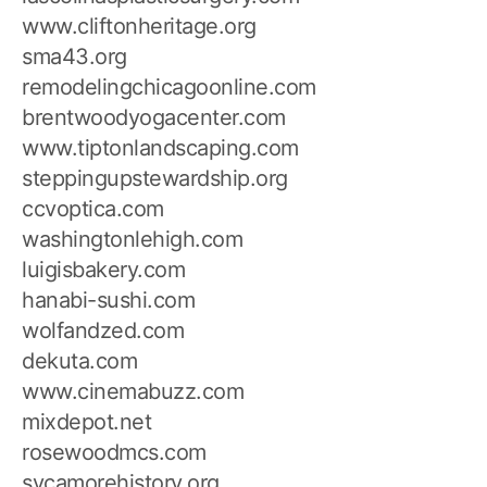
www.cliftonheritage.org
sma43.org
remodelingchicagoonline.com
brentwoodyogacenter.com
www.tiptonlandscaping.com
steppingupstewardship.org
ccvoptica.com
washingtonlehigh.com
luigisbakery.com
hanabi-sushi.com
wolfandzed.com
dekuta.com
www.cinemabuzz.com
mixdepot.net
rosewoodmcs.com
sycamorehistory.org