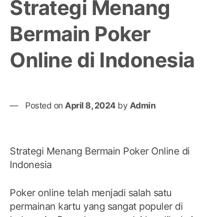
Strategi Menang
Bermain Poker
Online di Indonesia
Posted on
April 8, 2024
by
Admin
Strategi Menang Bermain Poker Online di
Indonesia
Poker online telah menjadi salah satu
permainan kartu yang sangat populer di