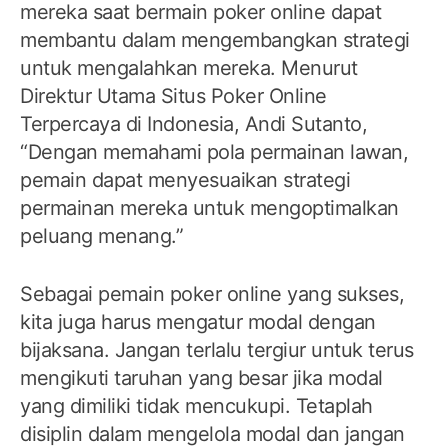
mereka saat bermain poker online dapat
membantu dalam mengembangkan strategi
untuk mengalahkan mereka. Menurut
Direktur Utama Situs Poker Online
Terpercaya di Indonesia, Andi Sutanto,
“Dengan memahami pola permainan lawan,
pemain dapat menyesuaikan strategi
permainan mereka untuk mengoptimalkan
peluang menang.”
Sebagai pemain poker online yang sukses,
kita juga harus mengatur modal dengan
bijaksana. Jangan terlalu tergiur untuk terus
mengikuti taruhan yang besar jika modal
yang dimiliki tidak mencukupi. Tetaplah
disiplin dalam mengelola modal dan jangan