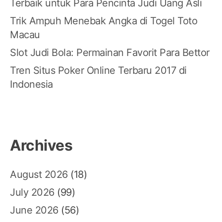
Terbaik untuk Para Pencinta Judi Uang Asli
Trik Ampuh Menebak Angka di Togel Toto
Macau
Slot Judi Bola: Permainan Favorit Para Bettor
Tren Situs Poker Online Terbaru 2017 di
Indonesia
Archives
August 2026
(18)
July 2026
(99)
June 2026
(56)