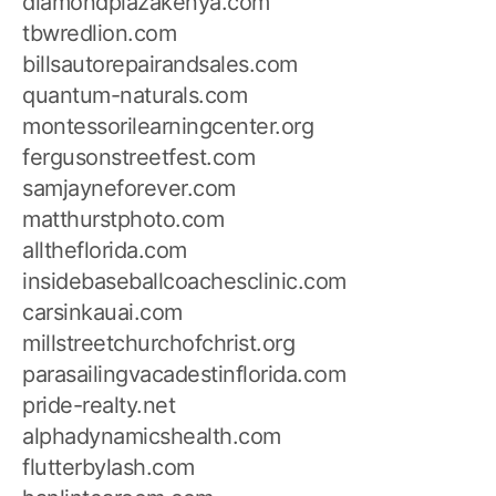
diamondplazakenya.com
tbwredlion.com
billsautorepairandsales.com
quantum-naturals.com
montessorilearningcenter.org
fergusonstreetfest.com
samjayneforever.com
matthurstphoto.com
alltheflorida.com
insidebaseballcoachesclinic.com
carsinkauai.com
millstreetchurchofchrist.org
parasailingvacadestinflorida.com
pride-realty.net
alphadynamicshealth.com
flutterbylash.com