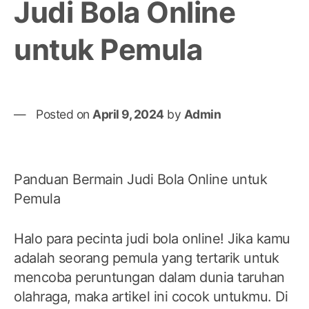
Judi Bola Online
untuk Pemula
Posted on
April 9, 2024
by
Admin
Panduan Bermain Judi Bola Online untuk
Pemula
Halo para pecinta judi bola online! Jika kamu
adalah seorang pemula yang tertarik untuk
mencoba peruntungan dalam dunia taruhan
olahraga, maka artikel ini cocok untukmu. Di