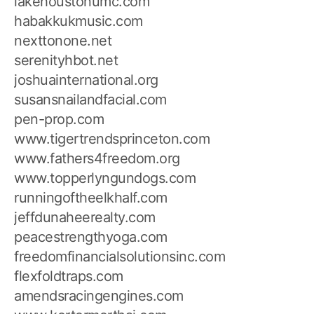
lakehoustonumc.com
habakkukmusic.com
nexttonone.net
serenityhbot.net
joshuainternational.org
susansnailandfacial.com
pen-prop.com
www.tigertrendsprinceton.com
www.fathers4freedom.org
www.topperlyngundogs.com
runningoftheelkhalf.com
jeffdunaheerealty.com
peacestrengthyoga.com
freedomfinancialsolutionsinc.com
flexfoldtraps.com
amendsracingengines.com