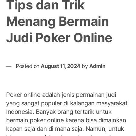
Tips dan Trik
Menang Bermain
Judi Poker Online
Posted on
August 11, 2024
by
Admin
Poker online adalah jenis permainan judi
yang sangat populer di kalangan masyarakat
Indonesia. Banyak orang tertarik untuk
bermain poker online karena bisa dimainkan
kapan saja dan di mana saja. Namun, untuk