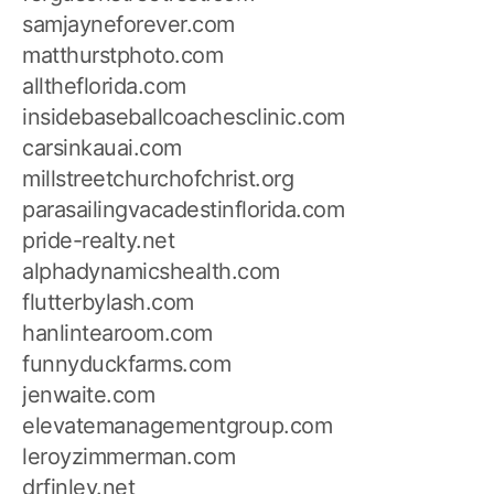
samjayneforever.com
matthurstphoto.com
alltheflorida.com
insidebaseballcoachesclinic.com
carsinkauai.com
millstreetchurchofchrist.org
parasailingvacadestinflorida.com
pride-realty.net
alphadynamicshealth.com
flutterbylash.com
hanlintearoom.com
funnyduckfarms.com
jenwaite.com
elevatemanagementgroup.com
leroyzimmerman.com
drfinley.net