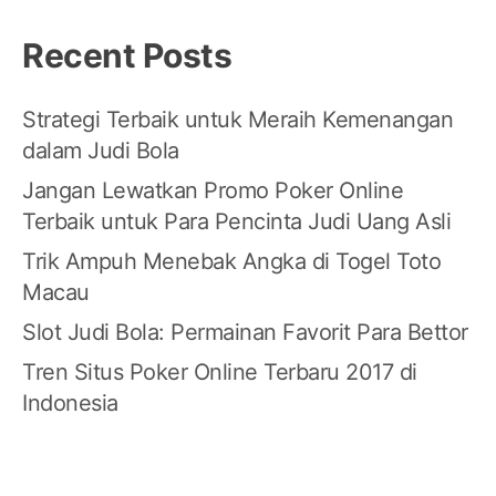
Recent Posts
Strategi Terbaik untuk Meraih Kemenangan
dalam Judi Bola
Jangan Lewatkan Promo Poker Online
Terbaik untuk Para Pencinta Judi Uang Asli
Trik Ampuh Menebak Angka di Togel Toto
Macau
Slot Judi Bola: Permainan Favorit Para Bettor
Tren Situs Poker Online Terbaru 2017 di
Indonesia