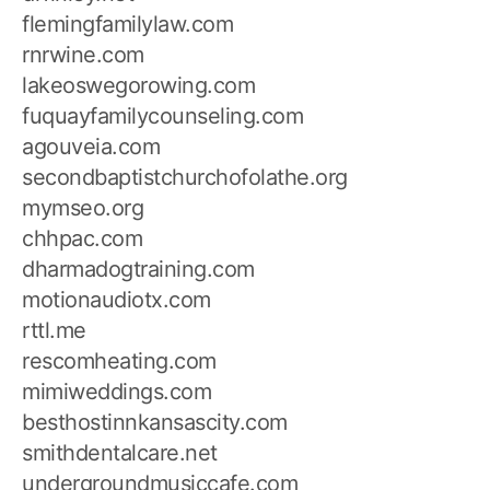
flemingfamilylaw.com
rnrwine.com
lakeoswegorowing.com
fuquayfamilycounseling.com
agouveia.com
secondbaptistchurchofolathe.org
mymseo.org
chhpac.com
dharmadogtraining.com
motionaudiotx.com
rttl.me
rescomheating.com
mimiweddings.com
besthostinnkansascity.com
smithdentalcare.net
undergroundmusiccafe.com