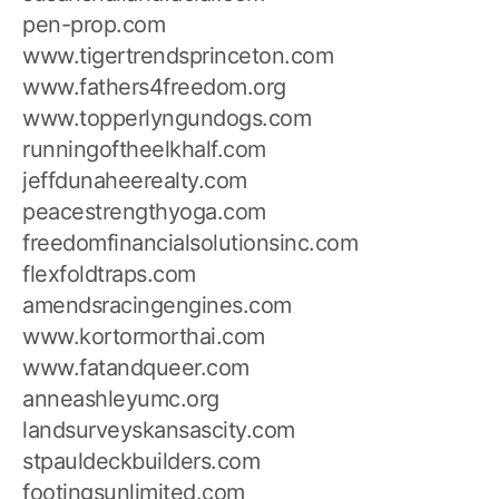
pen-prop.com
www.tigertrendsprinceton.com
www.fathers4freedom.org
www.topperlyngundogs.com
runningoftheelkhalf.com
jeffdunaheerealty.com
peacestrengthyoga.com
freedomfinancialsolutionsinc.com
flexfoldtraps.com
amendsracingengines.com
www.kortormorthai.com
www.fatandqueer.com
anneashleyumc.org
landsurveyskansascity.com
stpauldeckbuilders.com
footingsunlimited.com