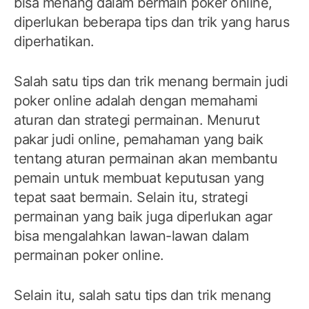
bisa menang dalam bermain poker online,
diperlukan beberapa tips dan trik yang harus
diperhatikan.
Salah satu tips dan trik menang bermain judi
poker online adalah dengan memahami
aturan dan strategi permainan. Menurut
pakar judi online, pemahaman yang baik
tentang aturan permainan akan membantu
pemain untuk membuat keputusan yang
tepat saat bermain. Selain itu, strategi
permainan yang baik juga diperlukan agar
bisa mengalahkan lawan-lawan dalam
permainan poker online.
Selain itu, salah satu tips dan trik menang