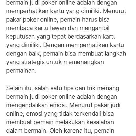
bermain judi poker online adalah dengan
memperhatikan kartu yang dimiliki. Menurut
pakar poker online, pemain harus bisa
membaca kartu lawan dan mengambil
keputusan yang tepat berdasarkan kartu
yang dimiliki. Dengan memperhatikan kartu
dengan baik, pemain bisa membuat langkah
yang strategis untuk memenangkan
permainan.
Selain itu, salah satu tips dan trik menang
bermain judi poker online adalah dengan
mengendalikan emosi. Menurut pakar judi
online, emosi yang tidak terkendali bisa
membuat pemain melakukan kesalahan
dalam bermain. Oleh karena itu, pemain