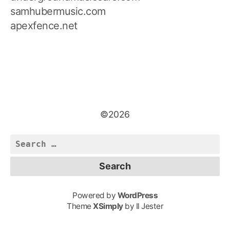
samhubermusic.com
apexfence.net
©2026
Search
for:
Powered by
WordPress
Theme
XSimply
by Il Jester