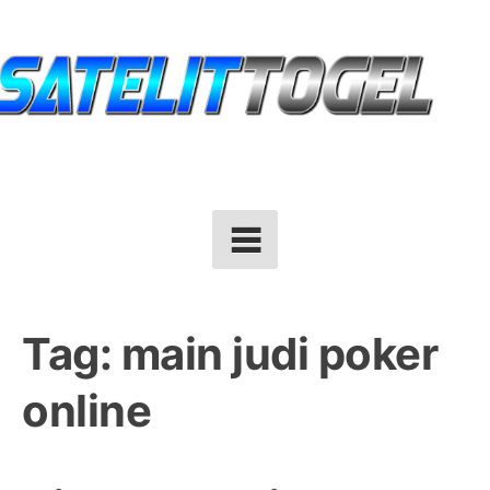
Skip
to
content
Tag:
main judi poker
online