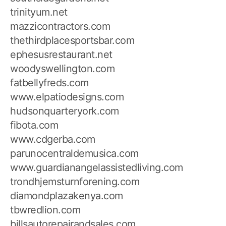
trinityum.net
mazzicontractors.com
thethirdplacesportsbar.com
ephesusrestaurant.net
woodyswellington.com
fatbellyfreds.com
www.elpatiodesigns.com
hudsonquarteryork.com
fibota.com
www.cdgerba.com
parunocentraldemusica.com
www.guardianangelassistedliving.com
trondhjemsturnforening.com
diamondplazakenya.com
tbwredlion.com
billsautorepairandsales.com