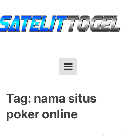
Skip
to
content
Tag:
nama situs
poker online