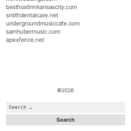
besthostinnkansascity.com
smithdentalcare.net
undergroundmusiccafe.com
samhubermusic.com
apexfence.net
©2026
Search
for: