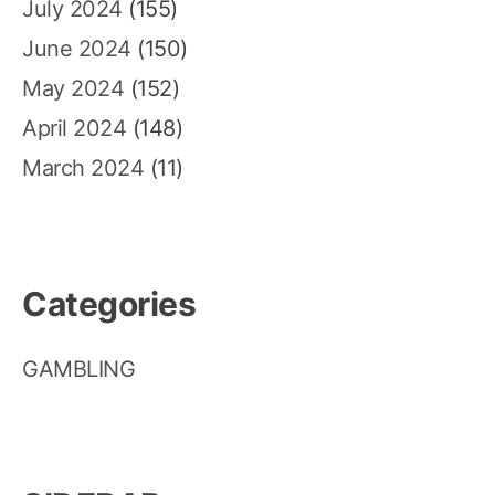
July 2024
(155)
June 2024
(150)
May 2024
(152)
April 2024
(148)
March 2024
(11)
Categories
GAMBLING