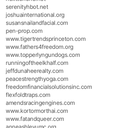
serenityhbot.net
joshuainternational.org
susansnailandfacial.com
pen-prop.com
www.tigertrendsprinceton.com
www.fathers4freedom.org
www.topperlyngundogs.com
runningoftheelkhalf.com
jeffdunaheerealty.com
peacestrengthyoga.com
freedomfinancialsolutionsinc.com
flexfoldtraps.com
amendsracingengines.com
www.kortormorthai.com
www.fatandqueer.com
anneashleyumc.org