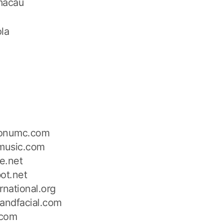
macau
la
tonumc.com
music.com
e.net
ot.net
rnational.org
landfacial.com
.com