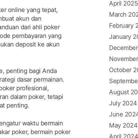
April 2025
er online yang tepat,
March 20
mbuat akun dan
February 
nduan dari ahli poker
etode pembayaran yang
January 2
ukan deposit ke akun
December
November
October 
e, penting bagi Anda
ategi dasar permainan.
Septembe
oker profesional,
August 2
n dalam poker, tetapi
July 2024
at penting.
June 202
mengatur waktu bermain
May 2024
kar poker, bermain poker
April 202