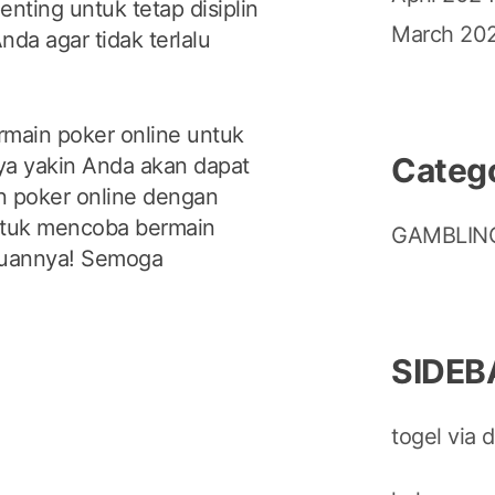
penting untuk tetap disiplin
March 20
da agar tidak terlalu
main poker online untuk
Categ
aya yakin Anda akan dapat
 poker online dengan
untuk mencoba bermain
GAMBLIN
eruannya! Semoga
SIDEB
togel via 