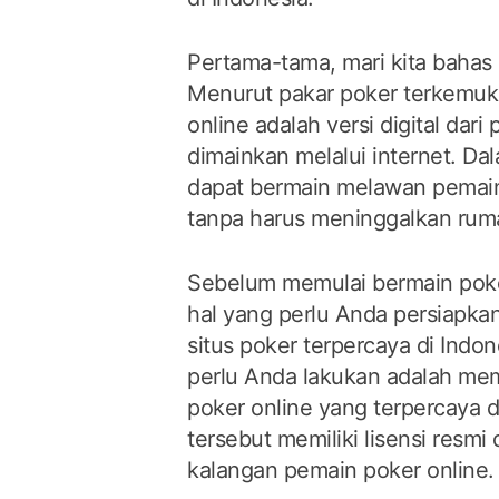
Pertama-tama, mari kita bahas 
Menurut pakar poker terkemuka
online adalah versi digital dar
dimainkan melalui internet. Da
dapat bermain melawan pemain 
tanpa harus meninggalkan rum
Sebelum memulai bermain poke
hal yang perlu Anda persiapka
situs poker terpercaya di Indon
perlu Anda lakukan adalah memi
poker online yang terpercaya d
tersebut memiliki lisensi resmi
kalangan pemain poker online.