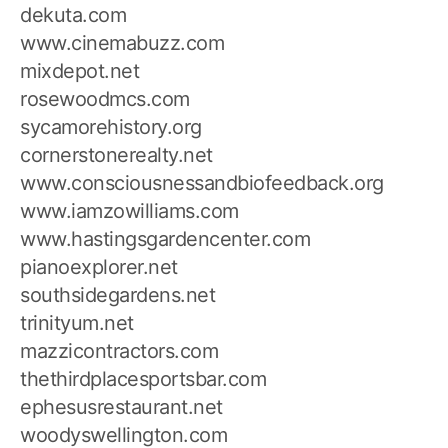
dekuta.com
www.cinemabuzz.com
mixdepot.net
rosewoodmcs.com
sycamorehistory.org
cornerstonerealty.net
www.consciousnessandbiofeedback.org
www.iamzowilliams.com
www.hastingsgardencenter.com
pianoexplorer.net
southsidegardens.net
trinityum.net
mazzicontractors.com
thethirdplacesportsbar.com
ephesusrestaurant.net
woodyswellington.com