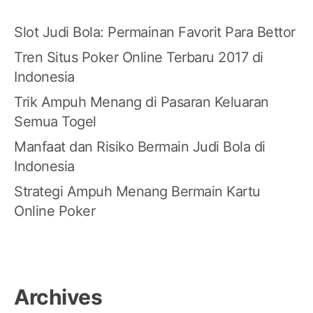
Slot Judi Bola: Permainan Favorit Para Bettor
Tren Situs Poker Online Terbaru 2017 di
Indonesia
Trik Ampuh Menang di Pasaran Keluaran
Semua Togel
Manfaat dan Risiko Bermain Judi Bola di
Indonesia
Strategi Ampuh Menang Bermain Kartu
Online Poker
Archives