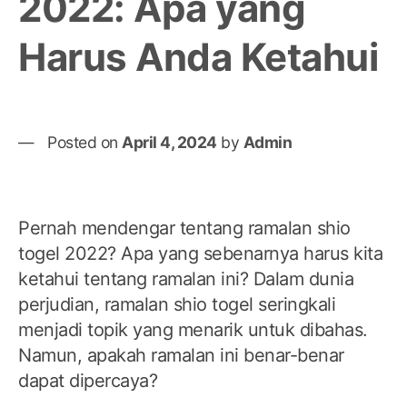
2022: Apa yang
Harus Anda Ketahui
Posted on
April 4, 2024
by
Admin
Pernah mendengar tentang ramalan shio
togel 2022? Apa yang sebenarnya harus kita
ketahui tentang ramalan ini? Dalam dunia
perjudian, ramalan shio togel seringkali
menjadi topik yang menarik untuk dibahas.
Namun, apakah ramalan ini benar-benar
dapat dipercaya?