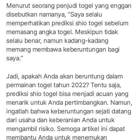
Menurut seorang penjudi togel yang enggan
disebutkan namanya, “Saya selalu
memperhatikan prediksi shio togel sebelum
memasang angka togel. Meskipun tidak
selalu benar, namun kadang-kadang
memang membawa keberuntungan bagi
saya.”
Jadi, apakah Anda akan beruntung dalam
permainan togel tahun 2022? Tentu saja,
prediksi shio togel bisa menjadi acuan yang
menarik untuk Anda pertimbangkan. Namun,
ingatlah bahwa keberuntungan sejati datang
dari usaha dan keberanian Anda untuk
mengambil risiko. Semoga artikel ini dapat
membantu Anda untuk menemukan