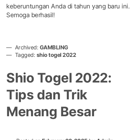
keberuntungan Anda di tahun yang baru ini.
Semoga berhasil!
Archived:
GAMBLING
Tagged:
shio togel 2022
Shio Togel 2022:
Tips dan Trik
Menang Besar