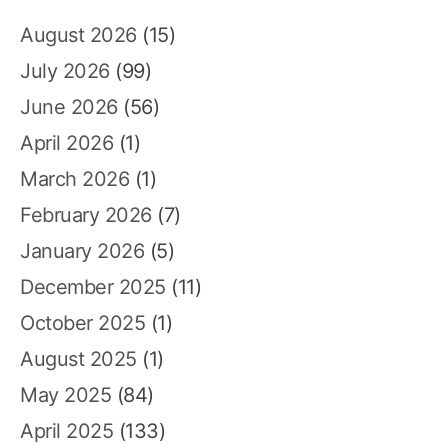
August 2026
(15)
July 2026
(99)
June 2026
(56)
April 2026
(1)
March 2026
(1)
February 2026
(7)
January 2026
(5)
December 2025
(11)
October 2025
(1)
August 2025
(1)
May 2025
(84)
April 2025
(133)