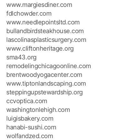
www.margiesdiner.com
fdlchowder.com
www.needlepointsltd.com
bullandbirdsteakhouse.com
lascolinasplasticsurgery.com
www.cliftonheritage.org
sma43.org
remodelingchicagoonline.com
brentwoodyogacenter.com
www.tiptonlandscaping.com
steppingupstewardship.org
ccvoptica.com
washingtonlehigh.com
luigisbakery.com
hanabi-sushi.com
wolfandzed.com