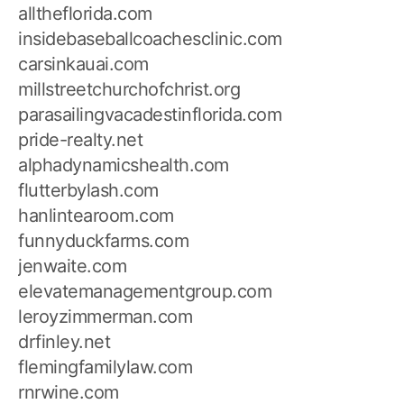
alltheflorida.com
insidebaseballcoachesclinic.com
carsinkauai.com
millstreetchurchofchrist.org
parasailingvacadestinflorida.com
pride-realty.net
alphadynamicshealth.com
flutterbylash.com
hanlintearoom.com
funnyduckfarms.com
jenwaite.com
elevatemanagementgroup.com
leroyzimmerman.com
drfinley.net
flemingfamilylaw.com
rnrwine.com