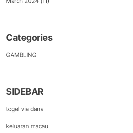
March 2024
(11)
Categories
GAMBLING
SIDEBAR
togel via dana
keluaran macau