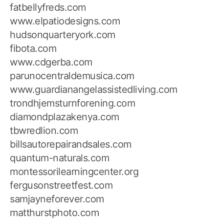
fatbellyfreds.com
www.elpatiodesigns.com
hudsonquarteryork.com
fibota.com
www.cdgerba.com
parunocentraldemusica.com
www.guardianangelassistedliving.com
trondhjemsturnforening.com
diamondplazakenya.com
tbwredlion.com
billsautorepairandsales.com
quantum-naturals.com
montessorilearningcenter.org
fergusonstreetfest.com
samjayneforever.com
matthurstphoto.com