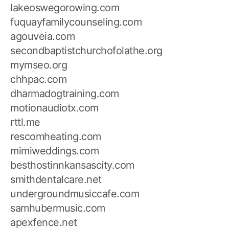
lakeoswegorowing.com
fuquayfamilycounseling.com
agouveia.com
secondbaptistchurchofolathe.org
mymseo.org
chhpac.com
dharmadogtraining.com
motionaudiotx.com
rttl.me
rescomheating.com
mimiweddings.com
besthostinnkansascity.com
smithdentalcare.net
undergroundmusiccafe.com
samhubermusic.com
apexfence.net