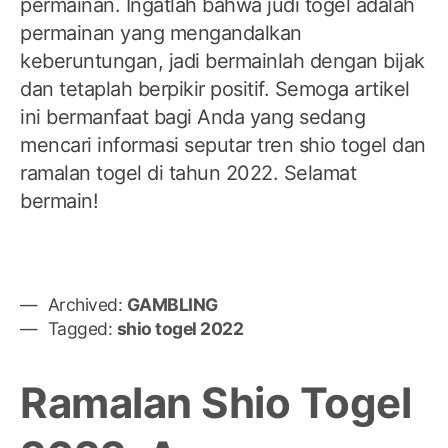
permainan. Ingatlah bahwa judi togel adalah
permainan yang mengandalkan
keberuntungan, jadi bermainlah dengan bijak
dan tetaplah berpikir positif. Semoga artikel
ini bermanfaat bagi Anda yang sedang
mencari informasi seputar tren shio togel dan
ramalan togel di tahun 2022. Selamat
bermain!
Archived:
GAMBLING
Tagged:
shio togel 2022
Ramalan Shio Togel