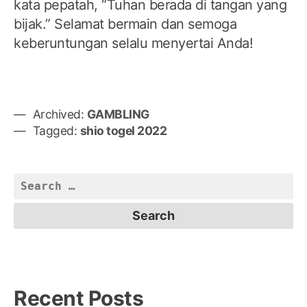
kata pepatah, “Tuhan berada di tangan yang
bijak.” Selamat bermain dan semoga
keberuntungan selalu menyertai Anda!
Archived:
GAMBLING
Tagged:
shio togel 2022
Search
for:
Recent Posts