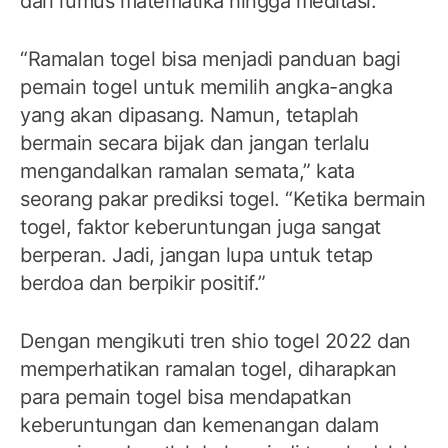
dari rumus matematika hingga meditasi.
“Ramalan togel bisa menjadi panduan bagi
pemain togel untuk memilih angka-angka
yang akan dipasang. Namun, tetaplah
bermain secara bijak dan jangan terlalu
mengandalkan ramalan semata,” kata
seorang pakar prediksi togel. “Ketika bermain
togel, faktor keberuntungan juga sangat
berperan. Jadi, jangan lupa untuk tetap
berdoa dan berpikir positif.”
Dengan mengikuti tren shio togel 2022 dan
memperhatikan ramalan togel, diharapkan
para pemain togel bisa mendapatkan
keberuntungan dan kemenangan dalam