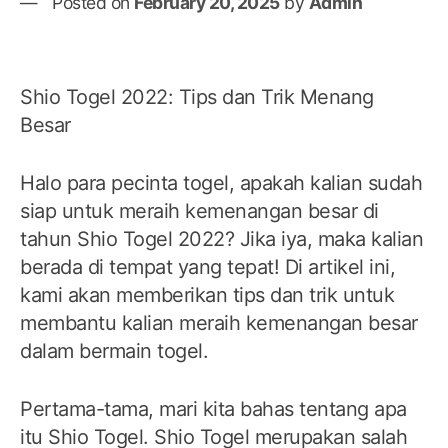
Posted on
February 20, 2025
by
Admin
Shio Togel 2022: Tips dan Trik Menang
Besar
Halo para pecinta togel, apakah kalian sudah
siap untuk meraih kemenangan besar di
tahun Shio Togel 2022? Jika iya, maka kalian
berada di tempat yang tepat! Di artikel ini,
kami akan memberikan tips dan trik untuk
membantu kalian meraih kemenangan besar
dalam bermain togel.
Pertama-tama, mari kita bahas tentang apa
itu Shio Togel. Shio Togel merupakan salah