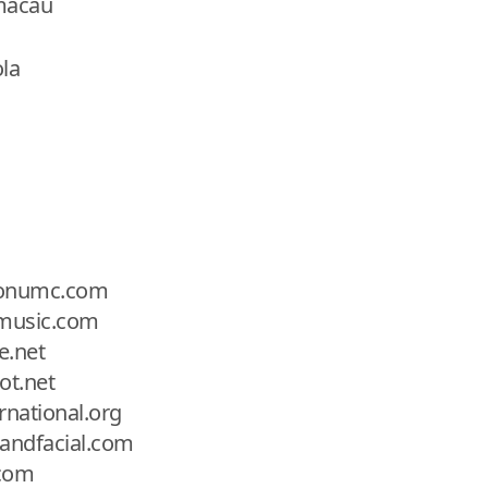
macau
la
tonumc.com
music.com
e.net
ot.net
rnational.org
landfacial.com
.com