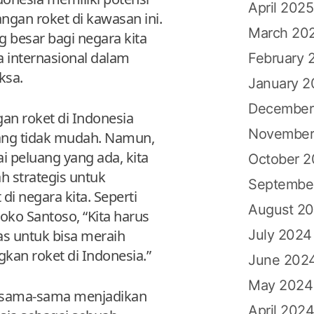
April 2025
gan roket di kawasan ini.
March 20
g besar bagi negara kita
 internasional dalam
February 
ksa.
January 2
December
n roket di Indonesia
November
ang tidak mudah. Namun,
peluang yang ada, kita
October 
h strategis untuk
Septembe
i negara kita. Seperti
August 2
 Joko Santoso, “Kita harus
July 2024
as untuk bisa meraih
an roket di Indonesia.”
June 202
May 2024
ersama-sama menjadikan
April 202