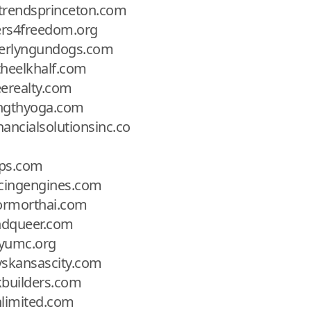
trendsprinceton.com
rs4freedom.org
erlyngundogs.com
theelkhalf.com
eerealty.com
ngthyoga.com
ancialsolutionsinc.co
aps.com
cingengines.com
ormorthai.com
ndqueer.com
yumc.org
yskansascity.com
kbuilders.com
nlimited.com