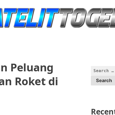
n Peluang
Search
for:
n Roket di
Recent