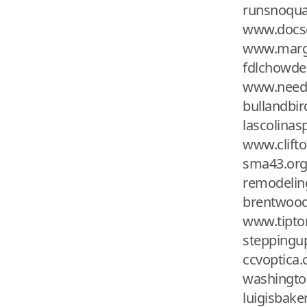
runsnoqu
www.docs
www.marg
fdlchowde
www.needl
bullandbi
lascolinas
www.clifto
sma43.or
remodelin
brentwood
www.tipto
steppingu
ccvoptica
washingto
luigisbake