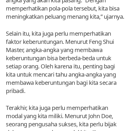
angka yang akan kita pasang. “Dengan
memperhatikan pola-pola tersebut, kita bisa
meningkatkan peluang menang kita,” ujarnya.
Selain itu, kita juga perlu memperhatikan
faktor keberuntungan. Menurut Feng Shui
Master, angka-angka yang membawa
keberuntungan bisa berbeda-beda untuk
setiap orang. Oleh karena itu, penting bagi
kita untuk mencari tahu angka-angka yang
membawa keberuntungan bagi kita secara
pribadi.
Terakhir, kita juga perlu memperhatikan
modal yang kita miliki. Menurut John Doe,
seorang pengusaha sukses, kita perlu bijak