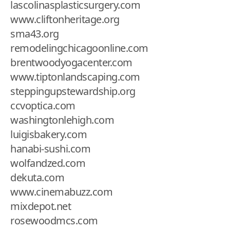
lascolinasplasticsurgery.com
www.cliftonheritage.org
sma43.org
remodelingchicagoonline.com
brentwoodyogacenter.com
www.tiptonlandscaping.com
steppingupstewardship.org
ccvoptica.com
washingtonlehigh.com
luigisbakery.com
hanabi-sushi.com
wolfandzed.com
dekuta.com
www.cinemabuzz.com
mixdepot.net
rosewoodmcs.com