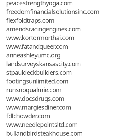
peacestrengthyoga.com
freedomfinancialsolutionsinc.com
flexfoldtraps.com
amendsracingengines.com
www.kortormorthai.com
www.fatandqueer.com
anneashleyumc.org
landsurveyskansascity.com
stpauldeckbuilders.com
footingsunlimited.com
runsnoqualmie.com
www.docsdrugs.com
www.margiesdiner.com
fdlchowder.com
www.needlepointsltd.com
bullandbirdsteakhouse.com