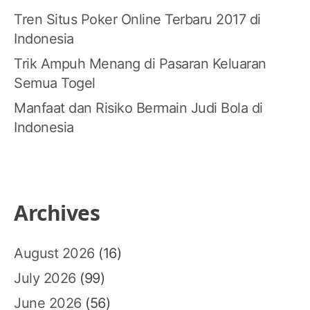
Tren Situs Poker Online Terbaru 2017 di
Indonesia
Trik Ampuh Menang di Pasaran Keluaran
Semua Togel
Manfaat dan Risiko Bermain Judi Bola di
Indonesia
Archives
August 2026
(16)
July 2026
(99)
June 2026
(56)