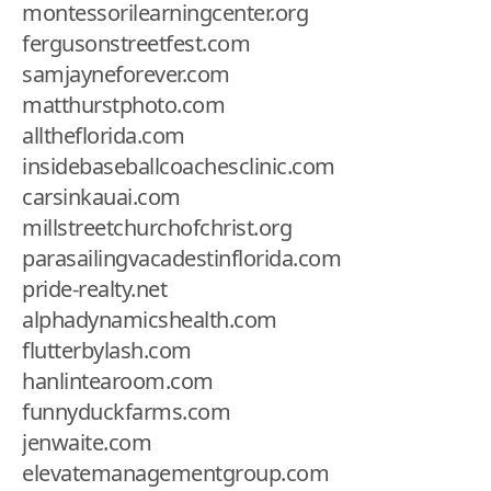
montessorilearningcenter.org
fergusonstreetfest.com
samjayneforever.com
matthurstphoto.com
alltheflorida.com
insidebaseballcoachesclinic.com
carsinkauai.com
millstreetchurchofchrist.org
parasailingvacadestinflorida.com
pride-realty.net
alphadynamicshealth.com
flutterbylash.com
hanlintearoom.com
funnyduckfarms.com
jenwaite.com
elevatemanagementgroup.com