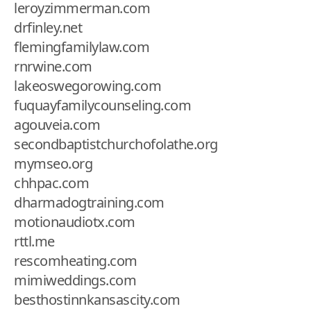
leroyzimmerman.com
drfinley.net
flemingfamilylaw.com
rnrwine.com
lakeoswegorowing.com
fuquayfamilycounseling.com
agouveia.com
secondbaptistchurchofolathe.org
mymseo.org
chhpac.com
dharmadogtraining.com
motionaudiotx.com
rttl.me
rescomheating.com
mimiweddings.com
besthostinnkansascity.com