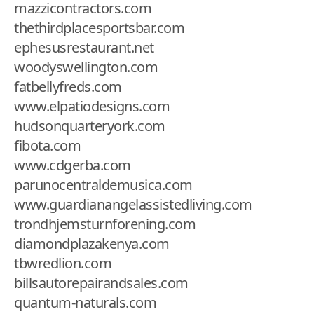
mazzicontractors.com
thethirdplacesportsbar.com
ephesusrestaurant.net
woodyswellington.com
fatbellyfreds.com
www.elpatiodesigns.com
hudsonquarteryork.com
fibota.com
www.cdgerba.com
parunocentraldemusica.com
www.guardianangelassistedliving.com
trondhjemsturnforening.com
diamondplazakenya.com
tbwredlion.com
billsautorepairandsales.com
quantum-naturals.com