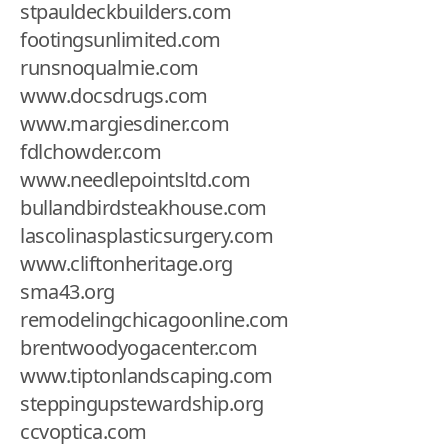
stpauldeckbuilders.com
footingsunlimited.com
runsnoqualmie.com
www.docsdrugs.com
www.margiesdiner.com
fdlchowder.com
www.needlepointsltd.com
bullandbirdsteakhouse.com
lascolinasplasticsurgery.com
www.cliftonheritage.org
sma43.org
remodelingchicagoonline.com
brentwoodyogacenter.com
www.tiptonlandscaping.com
steppingupstewardship.org
ccvoptica.com