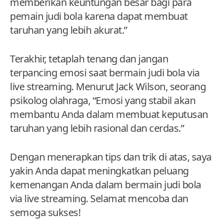
memberikan keuntungan besar bagi para
pemain judi bola karena dapat membuat
taruhan yang lebih akurat.”
Terakhir, tetaplah tenang dan jangan
terpancing emosi saat bermain judi bola via
live streaming. Menurut Jack Wilson, seorang
psikolog olahraga, “Emosi yang stabil akan
membantu Anda dalam membuat keputusan
taruhan yang lebih rasional dan cerdas.”
Dengan menerapkan tips dan trik di atas, saya
yakin Anda dapat meningkatkan peluang
kemenangan Anda dalam bermain judi bola
via live streaming. Selamat mencoba dan
semoga sukses!