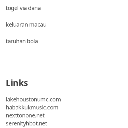
togel via dana
keluaran macau
taruhan bola
Links
lakehoustonumc.com
habakkukmusic.com
nexttonone.net
serenityhbot.net