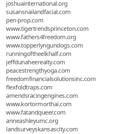
joshuainternational.org
susansnailandfacial.com
pen-prop.com
www.tigertrendsprinceton.com
www.fathers4freedom.org
www.topperlyngundogs.com
runningoftheelkhalf.com
jeffdunaheerealty.com
peacestrengthyoga.com
freedomfinancialsolutionsinc.com
flexfoldtraps.com
amendsracingengines.com
www.kortormorthai.com
www.fatandqueer.com
anneashleyumc.org
landsurveyskansascity.com