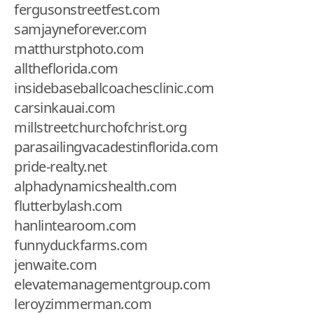
fergusonstreetfest.com
samjayneforever.com
matthurstphoto.com
alltheflorida.com
insidebaseballcoachesclinic.com
carsinkauai.com
millstreetchurchofchrist.org
parasailingvacadestinflorida.com
pride-realty.net
alphadynamicshealth.com
flutterbylash.com
hanlintearoom.com
funnyduckfarms.com
jenwaite.com
elevatemanagementgroup.com
leroyzimmerman.com