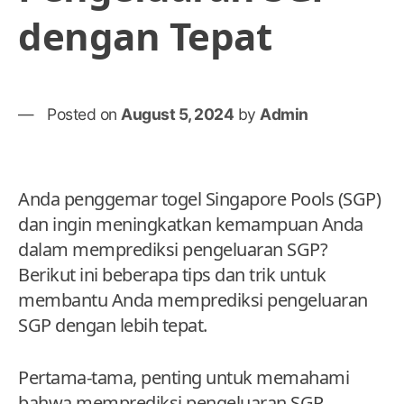
dengan Tepat
Posted on
August 5, 2024
by
Admin
Anda penggemar togel Singapore Pools (SGP)
dan ingin meningkatkan kemampuan Anda
dalam memprediksi pengeluaran SGP?
Berikut ini beberapa tips dan trik untuk
membantu Anda memprediksi pengeluaran
SGP dengan lebih tepat.
Pertama-tama, penting untuk memahami
bahwa memprediksi pengeluaran SGP