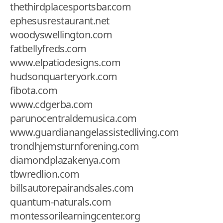
thethirdplacesportsbar.com
ephesusrestaurant.net
woodyswellington.com
fatbellyfreds.com
www.elpatiodesigns.com
hudsonquarteryork.com
fibota.com
www.cdgerba.com
parunocentraldemusica.com
www.guardianangelassistedliving.com
trondhjemsturnforening.com
diamondplazakenya.com
tbwredlion.com
billsautorepairandsales.com
quantum-naturals.com
montessorilearningcenter.org