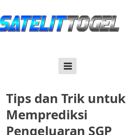
Skip
to
content
Tips dan Trik untuk
Memprediksi
Pengeluaran SGP