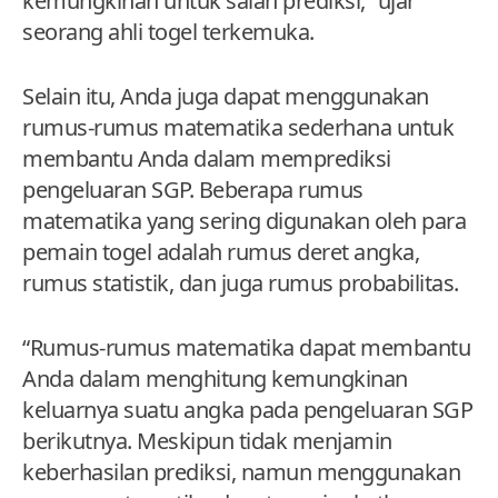
kemungkinan untuk salah prediksi,” ujar
seorang ahli togel terkemuka.
Selain itu, Anda juga dapat menggunakan
rumus-rumus matematika sederhana untuk
membantu Anda dalam memprediksi
pengeluaran SGP. Beberapa rumus
matematika yang sering digunakan oleh para
pemain togel adalah rumus deret angka,
rumus statistik, dan juga rumus probabilitas.
“Rumus-rumus matematika dapat membantu
Anda dalam menghitung kemungkinan
keluarnya suatu angka pada pengeluaran SGP
berikutnya. Meskipun tidak menjamin
keberhasilan prediksi, namun menggunakan