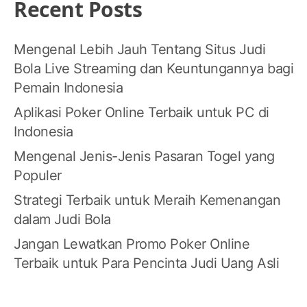
Recent Posts
Mengenal Lebih Jauh Tentang Situs Judi
Bola Live Streaming dan Keuntungannya bagi
Pemain Indonesia
Aplikasi Poker Online Terbaik untuk PC di
Indonesia
Mengenal Jenis-Jenis Pasaran Togel yang
Populer
Strategi Terbaik untuk Meraih Kemenangan
dalam Judi Bola
Jangan Lewatkan Promo Poker Online
Terbaik untuk Para Pencinta Judi Uang Asli