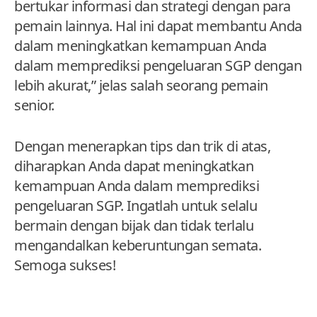
bertukar informasi dan strategi dengan para
pemain lainnya. Hal ini dapat membantu Anda
dalam meningkatkan kemampuan Anda
dalam memprediksi pengeluaran SGP dengan
lebih akurat,” jelas salah seorang pemain
senior.
Dengan menerapkan tips dan trik di atas,
diharapkan Anda dapat meningkatkan
kemampuan Anda dalam memprediksi
pengeluaran SGP. Ingatlah untuk selalu
bermain dengan bijak dan tidak terlalu
mengandalkan keberuntungan semata.
Semoga sukses!