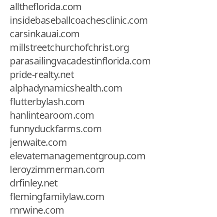
alltheflorida.com
insidebaseballcoachesclinic.com
carsinkauai.com
millstreetchurchofchrist.org
parasailingvacadestinflorida.com
pride-realty.net
alphadynamicshealth.com
flutterbylash.com
hanlintearoom.com
funnyduckfarms.com
jenwaite.com
elevatemanagementgroup.com
leroyzimmerman.com
drfinley.net
flemingfamilylaw.com
rnrwine.com