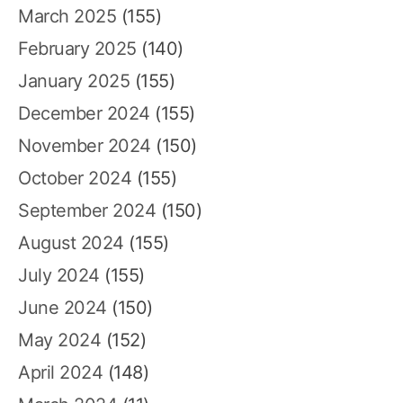
March 2025
(155)
February 2025
(140)
January 2025
(155)
December 2024
(155)
November 2024
(150)
October 2024
(155)
September 2024
(150)
August 2024
(155)
July 2024
(155)
June 2024
(150)
May 2024
(152)
April 2024
(148)