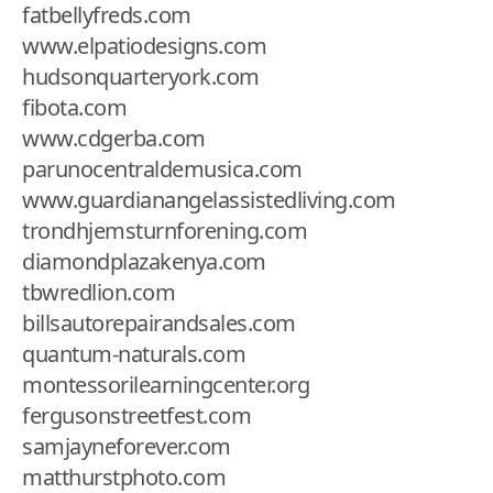
fatbellyfreds.com
www.elpatiodesigns.com
hudsonquarteryork.com
fibota.com
www.cdgerba.com
parunocentraldemusica.com
www.guardianangelassistedliving.com
trondhjemsturnforening.com
diamondplazakenya.com
tbwredlion.com
billsautorepairandsales.com
quantum-naturals.com
montessorilearningcenter.org
fergusonstreetfest.com
samjayneforever.com
matthurstphoto.com