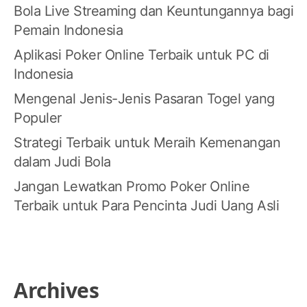
Bola Live Streaming dan Keuntungannya bagi
Pemain Indonesia
Aplikasi Poker Online Terbaik untuk PC di
Indonesia
Mengenal Jenis-Jenis Pasaran Togel yang
Populer
Strategi Terbaik untuk Meraih Kemenangan
dalam Judi Bola
Jangan Lewatkan Promo Poker Online
Terbaik untuk Para Pencinta Judi Uang Asli
Archives