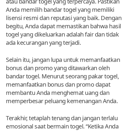
atau bandar togel yang terpercaya. Pastikan
Anda memilih bandar togel yang memiliki
lisensi resmi dan reputasi yang baik. Dengan
begitu, Anda dapat memastikan bahwa hasil
togel yang dikeluarkan adalah fair dan tidak
ada kecurangan yang terjadi.
Selain itu, jangan lupa untuk memanfaatkan
bonus dan promo yang ditawarkan oleh
bandar togel. Menurut seorang pakar togel,
memanfaatkan bonus dan promo dapat
membantu Anda menghemat uang dan
memperbesar peluang kemenangan Anda.
Terakhir, tetaplah tenang dan jangan terlalu
emosional saat bermain togel. “Ketika Anda