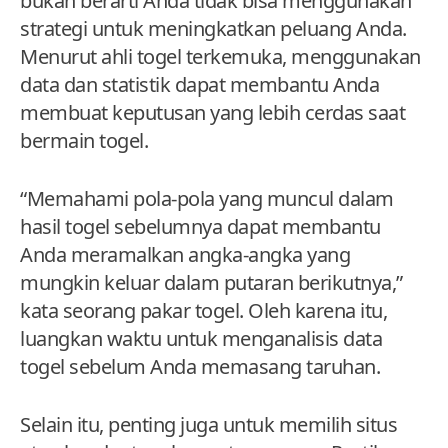
bukan berarti Anda tidak bisa menggunakan
strategi untuk meningkatkan peluang Anda.
Menurut ahli togel terkemuka, menggunakan
data dan statistik dapat membantu Anda
membuat keputusan yang lebih cerdas saat
bermain togel.
“Memahami pola-pola yang muncul dalam
hasil togel sebelumnya dapat membantu
Anda meramalkan angka-angka yang
mungkin keluar dalam putaran berikutnya,”
kata seorang pakar togel. Oleh karena itu,
luangkan waktu untuk menganalisis data
togel sebelum Anda memasang taruhan.
Selain itu, penting juga untuk memilih situs