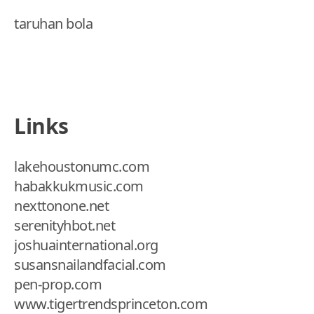
taruhan bola
Links
lakehoustonumc.com
habakkukmusic.com
nexttonone.net
serenityhbot.net
joshuainternational.org
susansnailandfacial.com
pen-prop.com
www.tigertrendsprinceton.com