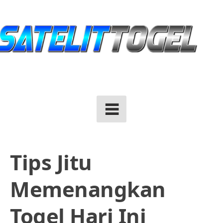
Skip
to
content
Tips Jitu
Memenangkan
Togel Hari Ini