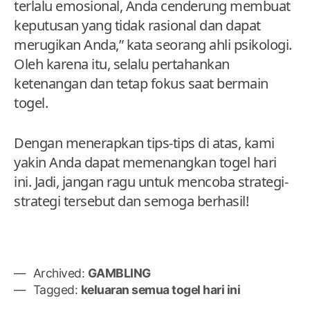
terlalu emosional, Anda cenderung membuat
keputusan yang tidak rasional dan dapat
merugikan Anda,” kata seorang ahli psikologi.
Oleh karena itu, selalu pertahankan
ketenangan dan tetap fokus saat bermain
togel.
Dengan menerapkan tips-tips di atas, kami
yakin Anda dapat memenangkan togel hari
ini. Jadi, jangan ragu untuk mencoba strategi-
strategi tersebut dan semoga berhasil!
Archived:
GAMBLING
Tagged:
keluaran semua togel hari ini