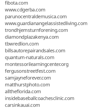
fibota.com
www.cdgerba.com
parunocentraldemusica.com
www.guardianangelassistedliving.com
trondhjemsturnforening.com
diamondplazakenya.com
tbwredlion.com
billsautorepairandsales.com
quantum-naturals.com
montessorilearningcenter.org
fergusonstreetfest.com
samjayneforever.com
matthurstphoto.com
alltheflorida.com
insidebaseballcoachesclinic.com
carsinkauai.com