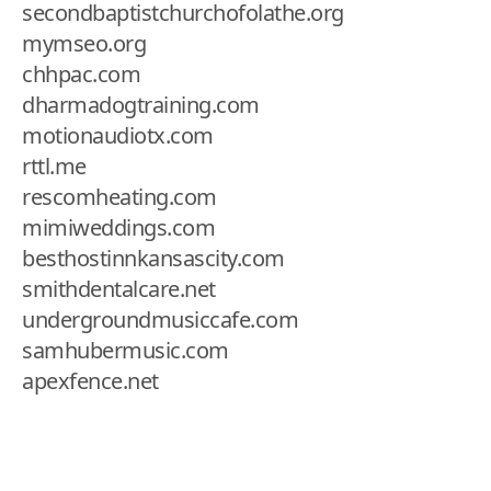
secondbaptistchurchofolathe.org
mymseo.org
chhpac.com
dharmadogtraining.com
motionaudiotx.com
rttl.me
rescomheating.com
mimiweddings.com
besthostinnkansascity.com
smithdentalcare.net
undergroundmusiccafe.com
samhubermusic.com
apexfence.net