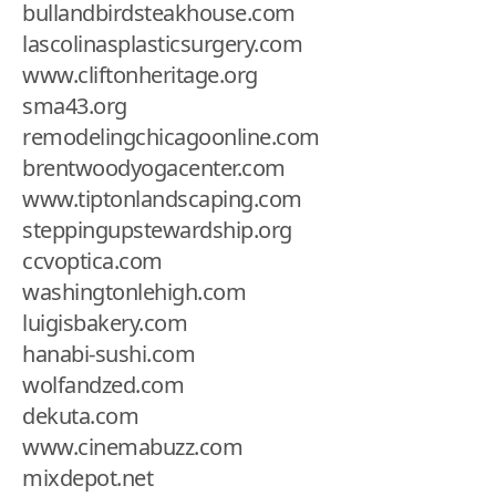
bullandbirdsteakhouse.com
lascolinasplasticsurgery.com
www.cliftonheritage.org
sma43.org
remodelingchicagoonline.com
brentwoodyogacenter.com
www.tiptonlandscaping.com
steppingupstewardship.org
ccvoptica.com
washingtonlehigh.com
luigisbakery.com
hanabi-sushi.com
wolfandzed.com
dekuta.com
www.cinemabuzz.com
mixdepot.net