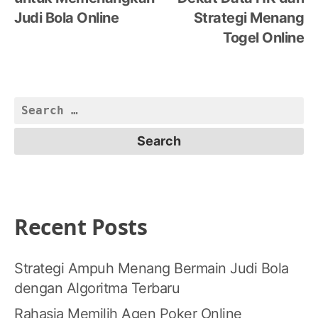
Judi Bola Online
Strategi Menang
Togel Online
Search
for:
Recent Posts
Strategi Ampuh Menang Bermain Judi Bola
dengan Algoritma Terbaru
Rahasia Memilih Agen Poker Online