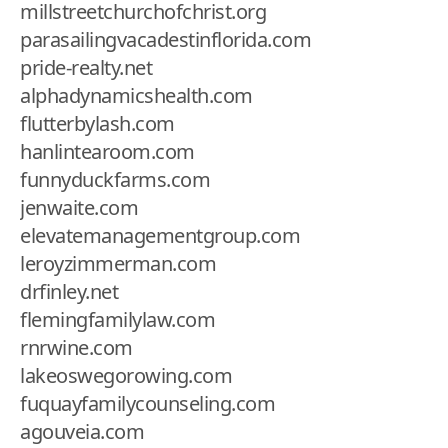
millstreetchurchofchrist.org
parasailingvacadestinflorida.com
pride-realty.net
alphadynamicshealth.com
flutterbylash.com
hanlintearoom.com
funnyduckfarms.com
jenwaite.com
elevatemanagementgroup.com
leroyzimmerman.com
drfinley.net
flemingfamilylaw.com
rnrwine.com
lakeoswegorowing.com
fuquayfamilycounseling.com
agouveia.com