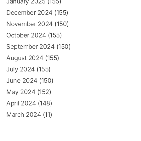
January 2025
(155)
December 2024
(155)
November 2024
(150)
October 2024
(155)
September 2024
(150)
August 2024
(155)
July 2024
(155)
June 2024
(150)
May 2024
(152)
April 2024
(148)
March 2024
(11)