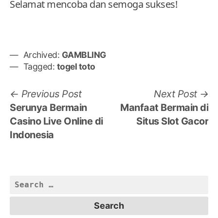
Selamat mencoba dan semoga sukses!
Archived:
GAMBLING
Tagged:
togel toto
Post
Previous
N
Previous Post
Next Post
post:
po
Serunya Bermain
Manfaat Bermain di
navigation
Casino Live Online di
Situs Slot Gacor
Indonesia
Search
for: