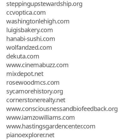
steppingupstewardship.org
ccvoptica.com
washingtonlehigh.com
luigisbakery.com
hanabi-sushi.com
wolfandzed.com
dekuta.com
www.cinemabuzz.com
mixdepot.net
rosewoodmcs.com
sycamorehistory.org
cornerstonerealty.net
www.consciousnessandbiofeedback.org
www.iamzowilliams.com
www.hastingsgardencenter.com
pianoexplorer.net