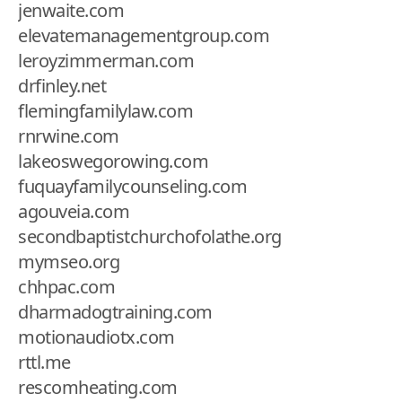
jenwaite.com
elevatemanagementgroup.com
leroyzimmerman.com
drfinley.net
flemingfamilylaw.com
rnrwine.com
lakeoswegorowing.com
fuquayfamilycounseling.com
agouveia.com
secondbaptistchurchofolathe.org
mymseo.org
chhpac.com
dharmadogtraining.com
motionaudiotx.com
rttl.me
rescomheating.com