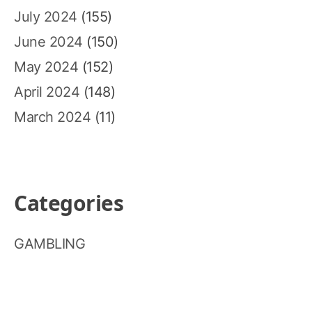
July 2024
(155)
June 2024
(150)
May 2024
(152)
April 2024
(148)
March 2024
(11)
Categories
GAMBLING