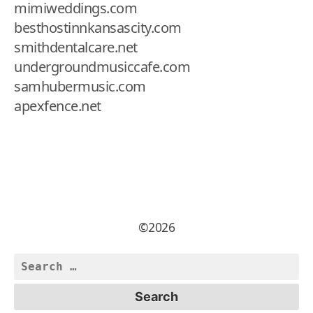
mimiweddings.com
besthostinnkansascity.com
smithdentalcare.net
undergroundmusiccafe.com
samhubermusic.com
apexfence.net
©2026
Search
for: