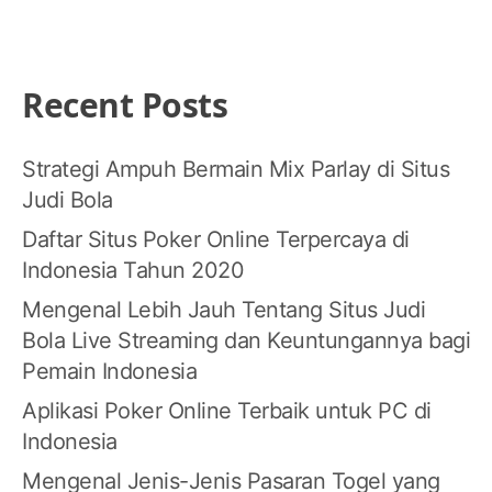
Recent Posts
Strategi Ampuh Bermain Mix Parlay di Situs
Judi Bola
Daftar Situs Poker Online Terpercaya di
Indonesia Tahun 2020
Mengenal Lebih Jauh Tentang Situs Judi
Bola Live Streaming dan Keuntungannya bagi
Pemain Indonesia
Aplikasi Poker Online Terbaik untuk PC di
Indonesia
Mengenal Jenis-Jenis Pasaran Togel yang