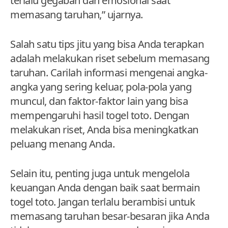
terlalu gegabah dan emosional saat
memasang taruhan,” ujarnya.
Salah satu tips jitu yang bisa Anda terapkan
adalah melakukan riset sebelum memasang
taruhan. Carilah informasi mengenai angka-
angka yang sering keluar, pola-pola yang
muncul, dan faktor-faktor lain yang bisa
mempengaruhi hasil togel toto. Dengan
melakukan riset, Anda bisa meningkatkan
peluang menang Anda.
Selain itu, penting juga untuk mengelola
keuangan Anda dengan baik saat bermain
togel toto. Jangan terlalu berambisi untuk
memasang taruhan besar-besaran jika Anda