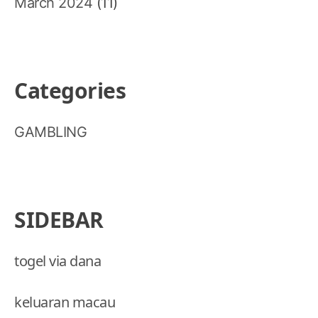
March 2024
(11)
Categories
GAMBLING
SIDEBAR
togel via dana
keluaran macau