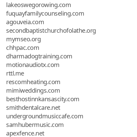
lakeoswegorowing.com
fuquayfamilycounseling.com
agouveia.com
secondbaptistchurchofolathe.org
mymseo.org
chhpac.com
dharmadogtraining.com
motionaudiotx.com
rttl.me
rescomheating.com
mimiweddings.com
besthostinnkansascity.com
smithdentalcare.net
undergroundmusiccafe.com
samhubermusic.com
apexfence.net