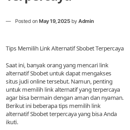
Posted on
May 19, 2025
by
Admin
Tips Memilih Link Alternatif Sbobet Terpercaya
Saat ini, banyak orang yang mencari link
alternatif Sbobet untuk dapat mengakses
situs judi online tersebut. Namun, penting
untuk memilih link alternatif yang terpercaya
agar bisa bermain dengan aman dan nyaman.
Berikut ini beberapa tips memilih link
alternatif Sbobet terpercaya yang bisa Anda
ikuti.