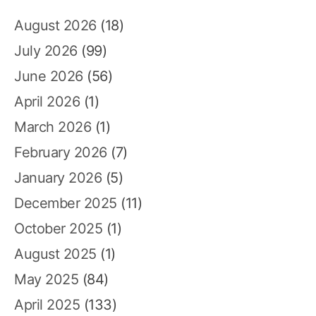
August 2026
(18)
July 2026
(99)
June 2026
(56)
April 2026
(1)
March 2026
(1)
February 2026
(7)
January 2026
(5)
December 2025
(11)
October 2025
(1)
August 2025
(1)
May 2025
(84)
April 2025
(133)