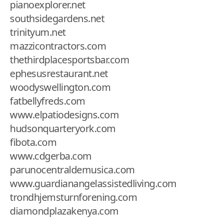
pianoexplorer.net
southsidegardens.net
trinityum.net
mazzicontractors.com
thethirdplacesportsbar.com
ephesusrestaurant.net
woodyswellington.com
fatbellyfreds.com
www.elpatiodesigns.com
hudsonquarteryork.com
fibota.com
www.cdgerba.com
parunocentraldemusica.com
www.guardianangelassistedliving.com
trondhjemsturnforening.com
diamondplazakenya.com