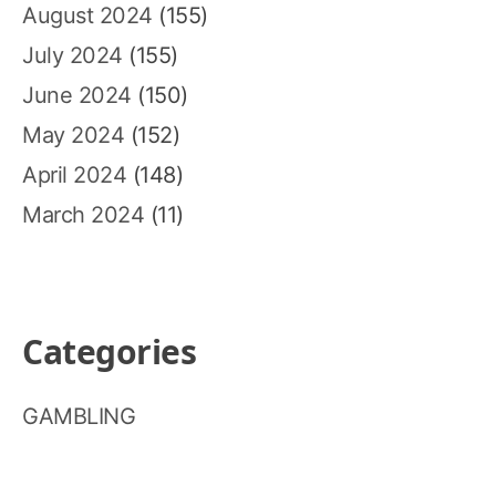
August 2024
(155)
July 2024
(155)
June 2024
(150)
May 2024
(152)
April 2024
(148)
March 2024
(11)
Categories
GAMBLING