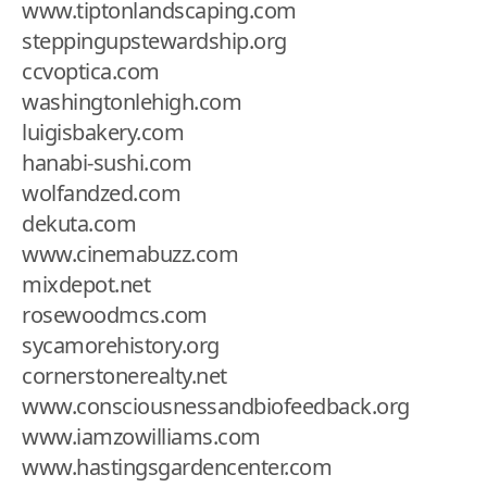
www.tiptonlandscaping.com
steppingupstewardship.org
ccvoptica.com
washingtonlehigh.com
luigisbakery.com
hanabi-sushi.com
wolfandzed.com
dekuta.com
www.cinemabuzz.com
mixdepot.net
rosewoodmcs.com
sycamorehistory.org
cornerstonerealty.net
www.consciousnessandbiofeedback.org
www.iamzowilliams.com
www.hastingsgardencenter.com