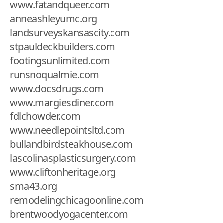
www.fatandqueer.com
anneashleyumc.org
landsurveyskansascity.com
stpauldeckbuilders.com
footingsunlimited.com
runsnoqualmie.com
www.docsdrugs.com
www.margiesdiner.com
fdlchowder.com
www.needlepointsltd.com
bullandbirdsteakhouse.com
lascolinasplasticsurgery.com
www.cliftonheritage.org
sma43.org
remodelingchicagoonline.com
brentwoodyogacenter.com