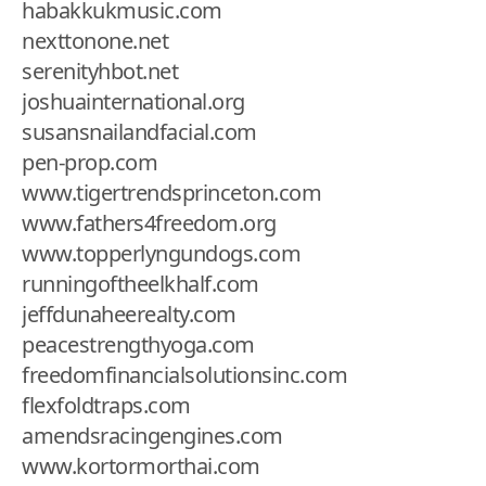
habakkukmusic.com
nexttonone.net
serenityhbot.net
joshuainternational.org
susansnailandfacial.com
pen-prop.com
www.tigertrendsprinceton.com
www.fathers4freedom.org
www.topperlyngundogs.com
runningoftheelkhalf.com
jeffdunaheerealty.com
peacestrengthyoga.com
freedomfinancialsolutionsinc.com
flexfoldtraps.com
amendsracingengines.com
www.kortormorthai.com