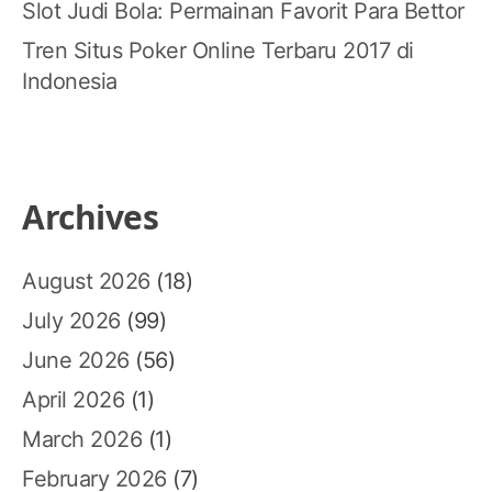
Slot Judi Bola: Permainan Favorit Para Bettor
Tren Situs Poker Online Terbaru 2017 di
Indonesia
Archives
August 2026
(18)
July 2026
(99)
June 2026
(56)
April 2026
(1)
March 2026
(1)
February 2026
(7)