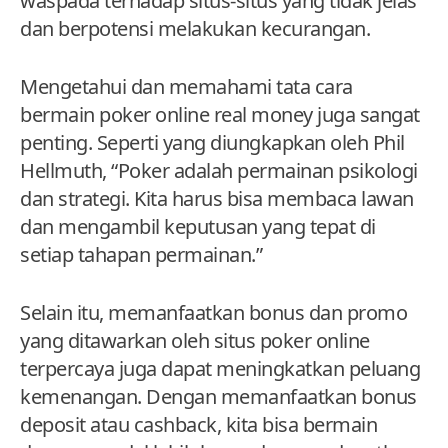
waspada terhadap situs-situs yang tidak jelas
dan berpotensi melakukan kecurangan.
Mengetahui dan memahami tata cara
bermain poker online real money juga sangat
penting. Seperti yang diungkapkan oleh Phil
Hellmuth, “Poker adalah permainan psikologi
dan strategi. Kita harus bisa membaca lawan
dan mengambil keputusan yang tepat di
setiap tahapan permainan.”
Selain itu, memanfaatkan bonus dan promo
yang ditawarkan oleh situs poker online
terpercaya juga dapat meningkatkan peluang
kemenangan. Dengan memanfaatkan bonus
deposit atau cashback, kita bisa bermain