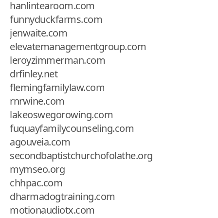
hanlintearoom.com
funnyduckfarms.com
jenwaite.com
elevatemanagementgroup.com
leroyzimmerman.com
drfinley.net
flemingfamilylaw.com
rnrwine.com
lakeoswegorowing.com
fuquayfamilycounseling.com
agouveia.com
secondbaptistchurchofolathe.org
mymseo.org
chhpac.com
dharmadogtraining.com
motionaudiotx.com