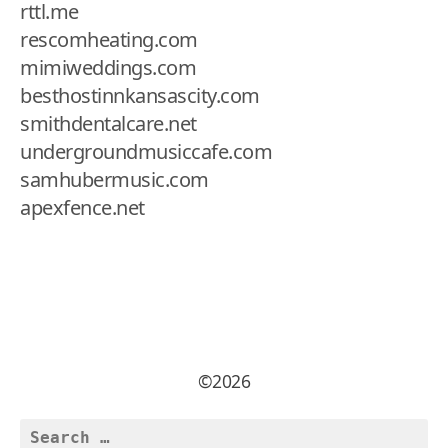
rttl.me
rescomheating.com
mimiweddings.com
besthostinnkansascity.com
smithdentalcare.net
undergroundmusiccafe.com
samhubermusic.com
apexfence.net
©2026
Search