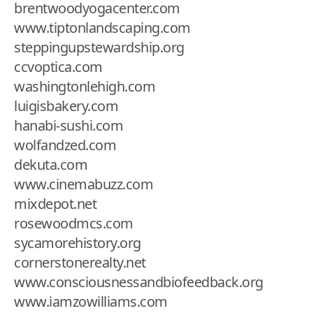
brentwoodyogacenter.com
www.tiptonlandscaping.com
steppingupstewardship.org
ccvoptica.com
washingtonlehigh.com
luigisbakery.com
hanabi-sushi.com
wolfandzed.com
dekuta.com
www.cinemabuzz.com
mixdepot.net
rosewoodmcs.com
sycamorehistory.org
cornerstonerealty.net
www.consciousnessandbiofeedback.org
www.iamzowilliams.com