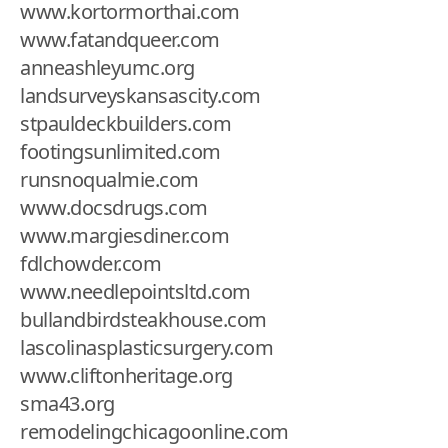
www.kortormorthai.com
www.fatandqueer.com
anneashleyumc.org
landsurveyskansascity.com
stpauldeckbuilders.com
footingsunlimited.com
runsnoqualmie.com
www.docsdrugs.com
www.margiesdiner.com
fdlchowder.com
www.needlepointsltd.com
bullandbirdsteakhouse.com
lascolinasplasticsurgery.com
www.cliftonheritage.org
sma43.org
remodelingchicagoonline.com