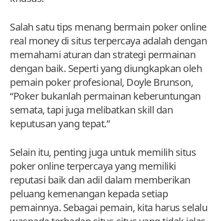
Salah satu tips menang bermain poker online
real money di situs terpercaya adalah dengan
memahami aturan dan strategi permainan
dengan baik. Seperti yang diungkapkan oleh
pemain poker profesional, Doyle Brunson,
“Poker bukanlah permainan keberuntungan
semata, tapi juga melibatkan skill dan
keputusan yang tepat.”
Selain itu, penting juga untuk memilih situs
poker online terpercaya yang memiliki
reputasi baik dan adil dalam memberikan
peluang kemenangan kepada setiap
pemainnya. Sebagai pemain, kita harus selalu