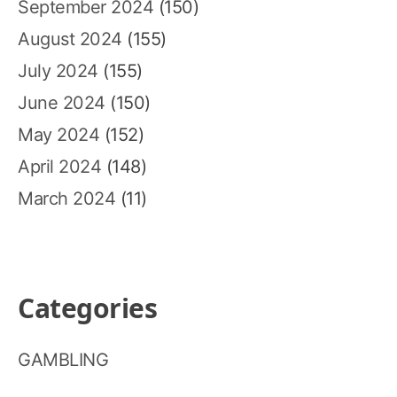
September 2024
(150)
August 2024
(155)
July 2024
(155)
June 2024
(150)
May 2024
(152)
April 2024
(148)
March 2024
(11)
Categories
GAMBLING