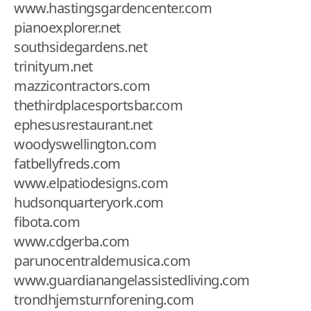
www.hastingsgardencenter.com
pianoexplorer.net
southsidegardens.net
trinityum.net
mazzicontractors.com
thethirdplacesportsbar.com
ephesusrestaurant.net
woodyswellington.com
fatbellyfreds.com
www.elpatiodesigns.com
hudsonquarteryork.com
fibota.com
www.cdgerba.com
parunocentraldemusica.com
www.guardianangelassistedliving.com
trondhjemsturnforening.com