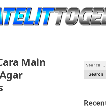
Cara Main
Search
for:
 Agar
s
Recent