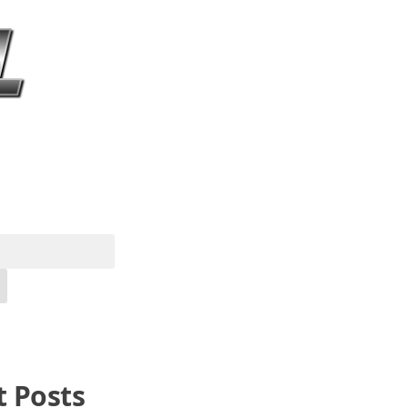
 Posts