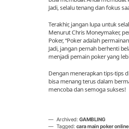
Jadi, selalu tenang dan fokus sa
Terakhir, jangan lupa untuk selal
Menurut Chris Moneymaker, pe
Poker, “Poker adalah permaina
Jadi, jangan pernah berhenti bel
menjadi pemain poker yang lebi
Dengan menerapkan tips-tips di
bisa menang terus dalam berma
mencoba dan semoga sukses!
Archived:
GAMBLING
Tagged:
cara main poker onlin