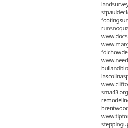
landsurve
stpauldec
footingsu
runsnoqu
www.docs
www.marg
fdlchowde
www.needl
bullandbi
lascolinas
www.clifto
sma43.or
remodelin
brentwood
www.tipto
steppingu