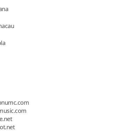
dana
macau
la
tonumc.com
music.com
e.net
ot.net