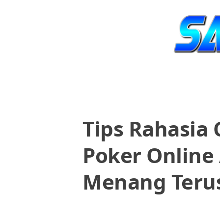
Skip
to
content
Tips Rahasia 
Poker Online
Menang Teru