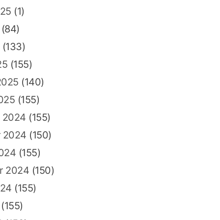
025
(1)
(84)
(133)
25
(155)
2025
(140)
025
(155)
 2024
(155)
 2024
(150)
2024
(155)
r 2024
(150)
024
(155)
(155)