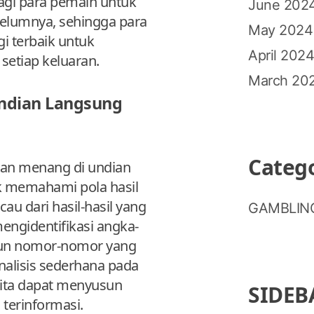
agi para pemain untuk
June 202
belumnya, sehingga para
May 2024
i terbaik untuk
April 202
etiap keluaran.
March 20
ndian Langsung
Categ
an menang di undian
k memahami pola hasil
au dari hasil-hasil yang
GAMBLIN
ngidentifikasi angka-
pun nomor-nomor yang
nalisis sederhana pada
ita dapat menyusun
SIDEB
terinformasi.