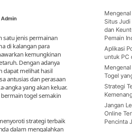
Mengenal 
y
Admin
Situs Judi
dan Keunt
h satu jenis permainan
Pemain In
ama di kalangan para
Aplikasi P
menawarkan kemungkinan
untuk PC 
petaruh. Dengan adanya
Mengenal 
 dapat melihat hasil
Togel yan
sa antusias dan perasaan
Strategi T
-angka yang akan keluar.
Kemenanga
 bermain togel semakin
Jangan Le
Online Ter
menyoroti strategi terbaik
Pencinta J
nda dalam mengalahkan