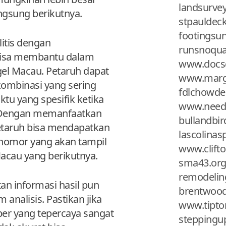
landsurve
ngsung berikutnya.
stpauldec
footingsu
litis dengan
runsnoqu
 bisa membantu dalam
www.docs
el Macau. Petaruh dapat
www.marg
kombinasi yang sering
fdlchowde
ktu yang spesifik ketika
www.needl
. Dengan memanfaatkan
bullandbi
etaruh bisa mendapatkan
lascolinas
nomor yang akan tampil
www.clifto
acau yang berikutnya.
sma43.or
remodelin
an informasi hasil pun
brentwood
 analisis. Pastikan jika
www.tipto
ber yang tepercaya sangat
steppingu