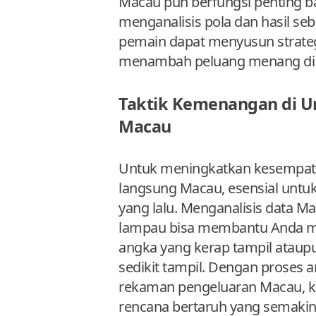
Macau pun berfungsi penting b
menganalisis pola dan hasil se
pemain dapat menyusun strateg
menambah peluang menang di s
Taktik Kemenangan di U
Macau
Untuk meningkatkan kesempat
langsung Macau, esensial untu
yang lalu. Menganalisis data Mac
lampau bisa membantu Anda me
angka yang kerap tampil atau
sedikit tampil. Dengan proses a
rekaman pengeluaran Macau, k
rencana bertaruh yang semakin 