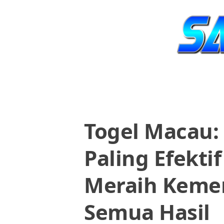
Skip
to
content
Togel Macau: 
Paling Efekti
Meraih Keme
Semua Hasil