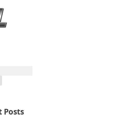
 Posts