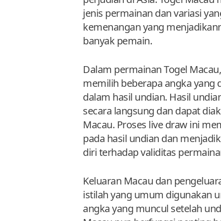
jenis permainan dan variasi ya
kemenangan yang menjadikanny
banyak pemain.
Dalam permainan Togel Maca
memilih beberapa angka yang d
dalam hasil undian. Hasil undia
secara langsung dan dapat diak
Macau. Proses live draw ini me
pada hasil undian dan menjadik
diri terhadap validitas permain
Keluaran Macau dan pengelua
istilah yang umum digunakan u
angka yang muncul setelah undi