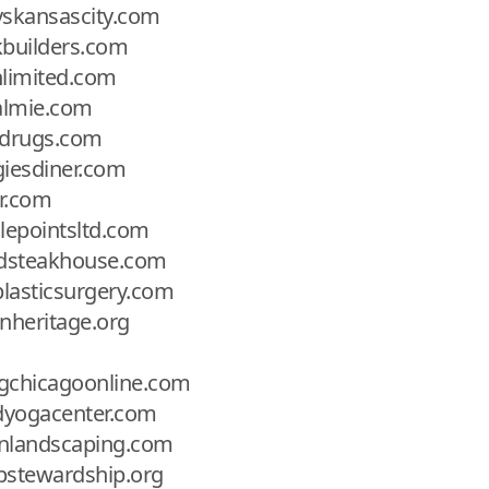
yskansascity.com
kbuilders.com
nlimited.com
almie.com
drugs.com
iesdiner.com
r.com
epointsltd.com
rdsteakhouse.com
plasticsurgery.com
nheritage.org
g
gchicagoonline.com
yogacenter.com
nlandscaping.com
pstewardship.org