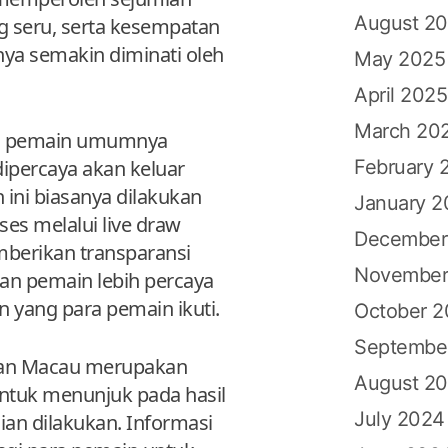
August 2
ng seru, serta kesempatan
a semakin diminati oleh
May 2025
April 2025
March 20
u, pemain umumnya
February 
ipercaya akan keluar
n ini biasanya dilakukan
January 2
ses melalui live draw
December
mberikan transparansi
November
an pemain lebih percaya
an yang para pemain ikuti.
October 
Septembe
ran Macau merupakan
August 2
ntuk menunjuk pada hasil
July 2024
an dilakukan. Informasi