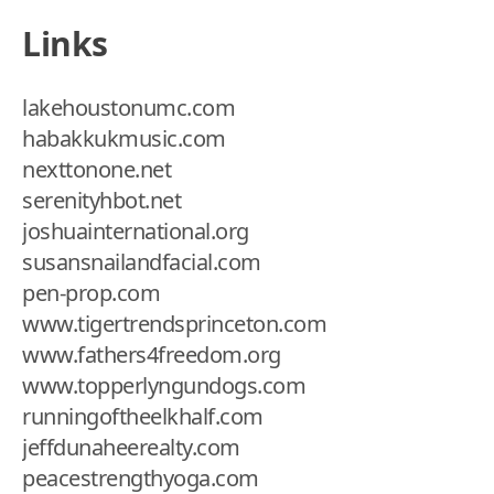
Links
lakehoustonumc.com
habakkukmusic.com
nexttonone.net
serenityhbot.net
joshuainternational.org
susansnailandfacial.com
pen-prop.com
www.tigertrendsprinceton.com
www.fathers4freedom.org
www.topperlyngundogs.com
runningoftheelkhalf.com
jeffdunaheerealty.com
peacestrengthyoga.com