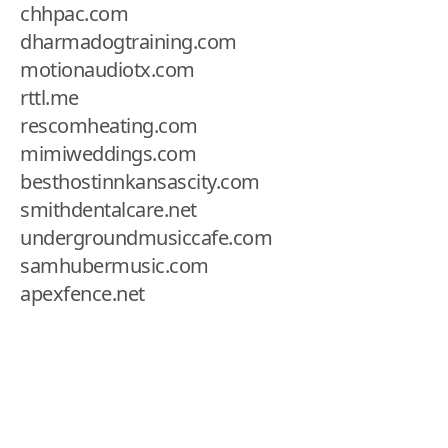
chhpac.com
dharmadogtraining.com
motionaudiotx.com
rttl.me
rescomheating.com
mimiweddings.com
besthostinnkansascity.com
smithdentalcare.net
undergroundmusiccafe.com
samhubermusic.com
apexfence.net