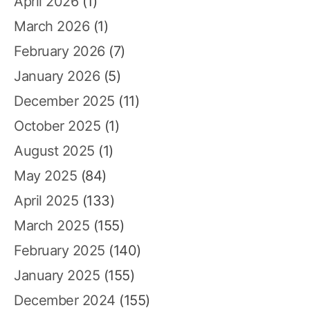
April 2026
(1)
March 2026
(1)
February 2026
(7)
January 2026
(5)
December 2025
(11)
October 2025
(1)
August 2025
(1)
May 2025
(84)
April 2025
(133)
March 2025
(155)
February 2025
(140)
January 2025
(155)
December 2024
(155)