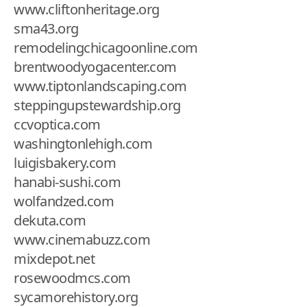
www.cliftonheritage.org
sma43.org
remodelingchicagoonline.com
brentwoodyogacenter.com
www.tiptonlandscaping.com
steppingupstewardship.org
ccvoptica.com
washingtonlehigh.com
luigisbakery.com
hanabi-sushi.com
wolfandzed.com
dekuta.com
www.cinemabuzz.com
mixdepot.net
rosewoodmcs.com
sycamorehistory.org