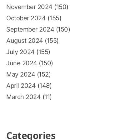
November 2024
(150)
October 2024
(155)
September 2024
(150)
August 2024
(155)
July 2024
(155)
June 2024
(150)
May 2024
(152)
April 2024
(148)
March 2024
(11)
Categories