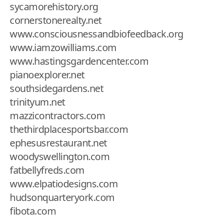
sycamorehistory.org
cornerstonerealty.net
www.consciousnessandbiofeedback.org
www.iamzowilliams.com
www.hastingsgardencenter.com
pianoexplorer.net
southsidegardens.net
trinityum.net
mazzicontractors.com
thethirdplacesportsbar.com
ephesusrestaurant.net
woodyswellington.com
fatbellyfreds.com
www.elpatiodesigns.com
hudsonquarteryork.com
fibota.com