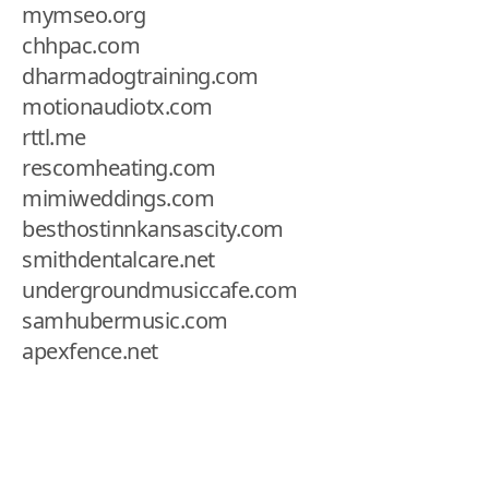
mymseo.org
chhpac.com
dharmadogtraining.com
motionaudiotx.com
rttl.me
rescomheating.com
mimiweddings.com
besthostinnkansascity.com
smithdentalcare.net
undergroundmusiccafe.com
samhubermusic.com
apexfence.net