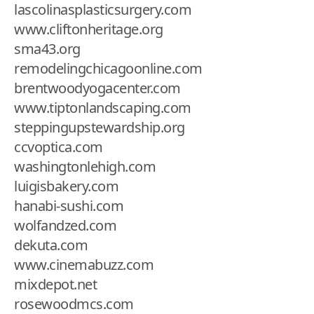
lascolinasplasticsurgery.com
www.cliftonheritage.org
sma43.org
remodelingchicagoonline.com
brentwoodyogacenter.com
www.tiptonlandscaping.com
steppingupstewardship.org
ccvoptica.com
washingtonlehigh.com
luigisbakery.com
hanabi-sushi.com
wolfandzed.com
dekuta.com
www.cinemabuzz.com
mixdepot.net
rosewoodmcs.com