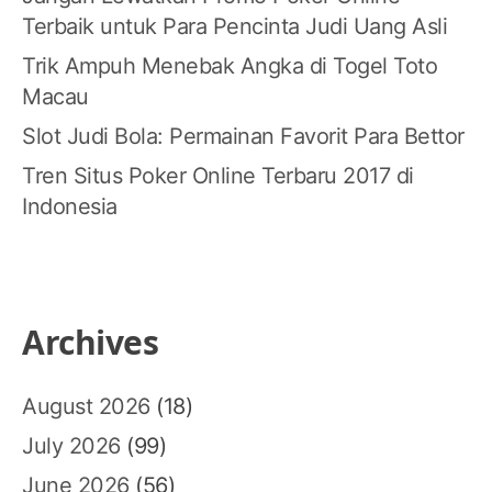
Terbaik untuk Para Pencinta Judi Uang Asli
Trik Ampuh Menebak Angka di Togel Toto
Macau
Slot Judi Bola: Permainan Favorit Para Bettor
Tren Situs Poker Online Terbaru 2017 di
Indonesia
Archives
August 2026
(18)
July 2026
(99)
June 2026
(56)