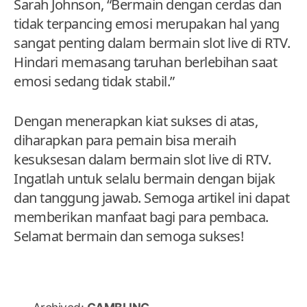
Sarah Johnson, “Bermain dengan cerdas dan
tidak terpancing emosi merupakan hal yang
sangat penting dalam bermain slot live di RTV.
Hindari memasang taruhan berlebihan saat
emosi sedang tidak stabil.”
Dengan menerapkan kiat sukses di atas,
diharapkan para pemain bisa meraih
kesuksesan dalam bermain slot live di RTV.
Ingatlah untuk selalu bermain dengan bijak
dan tanggung jawab. Semoga artikel ini dapat
memberikan manfaat bagi para pembaca.
Selamat bermain dan semoga sukses!