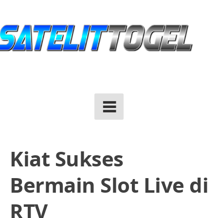
Skip
to
content
Kiat Sukses
Bermain Slot Live di
RTV