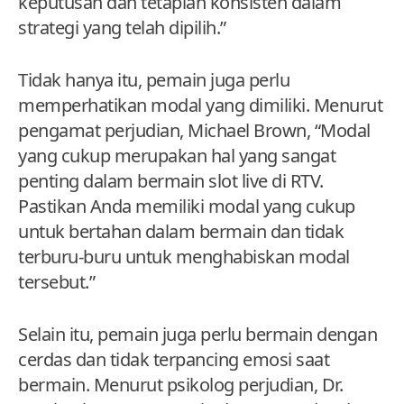
keputusan dan tetaplah konsisten dalam
strategi yang telah dipilih.”
Tidak hanya itu, pemain juga perlu
memperhatikan modal yang dimiliki. Menurut
pengamat perjudian, Michael Brown, “Modal
yang cukup merupakan hal yang sangat
penting dalam bermain slot live di RTV.
Pastikan Anda memiliki modal yang cukup
untuk bertahan dalam bermain dan tidak
terburu-buru untuk menghabiskan modal
tersebut.”
Selain itu, pemain juga perlu bermain dengan
cerdas dan tidak terpancing emosi saat
bermain. Menurut psikolog perjudian, Dr.