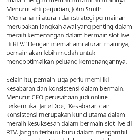
adalah dengan memahami aturan mainnya.
Menurut ahli perjudian, John Smith,
“Memahami aturan dan strategi permainan
merupakan langkah awal yang penting dalam
meraih kemenangan dalam bermain slot live
di RTV.” Dengan memahami aturan mainnya,
pemain akan lebih mudah untuk
mengoptimalkan peluang kemenangannya.
Selain itu, pemain juga perlu memiliki
kesabaran dan konsistensi dalam bermain.
Menurut CEO perusahaan judi online
terkemuka, Jane Doe, “Kesabaran dan
konsistensi merupakan kunci utama dalam
meraih kesuksesan dalam bermain slot live di
RTV. Jangan terburu-buru dalam mengambil