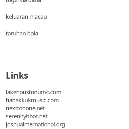
keluaran macau
taruhan bola
Links
lakehoustonumc.com
habakkukmusic.com
nexttonone.net
serenityhbot.net
joshuainternational.org