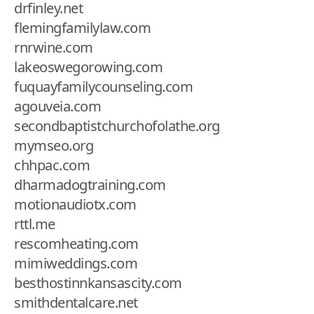
drfinley.net
flemingfamilylaw.com
rnrwine.com
lakeoswegorowing.com
fuquayfamilycounseling.com
agouveia.com
secondbaptistchurchofolathe.org
mymseo.org
chhpac.com
dharmadogtraining.com
motionaudiotx.com
rttl.me
rescomheating.com
mimiweddings.com
besthostinnkansascity.com
smithdentalcare.net