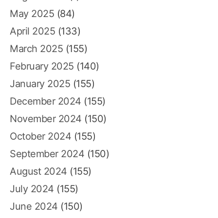
May 2025
(84)
April 2025
(133)
March 2025
(155)
February 2025
(140)
January 2025
(155)
December 2024
(155)
November 2024
(150)
October 2024
(155)
September 2024
(150)
August 2024
(155)
July 2024
(155)
June 2024
(150)