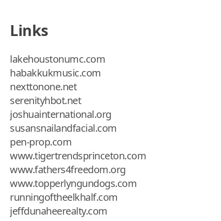
Links
lakehoustonumc.com
habakkukmusic.com
nexttonone.net
serenityhbot.net
joshuainternational.org
susansnailandfacial.com
pen-prop.com
www.tigertrendsprinceton.com
www.fathers4freedom.org
www.topperlyngundogs.com
runningoftheelkhalf.com
jeffdunaheerealty.com