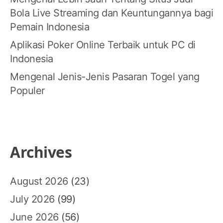
Bola Live Streaming dan Keuntungannya bagi
Pemain Indonesia
Aplikasi Poker Online Terbaik untuk PC di
Indonesia
Mengenal Jenis-Jenis Pasaran Togel yang
Populer
Archives
August 2026
(23)
July 2026
(99)
June 2026
(56)