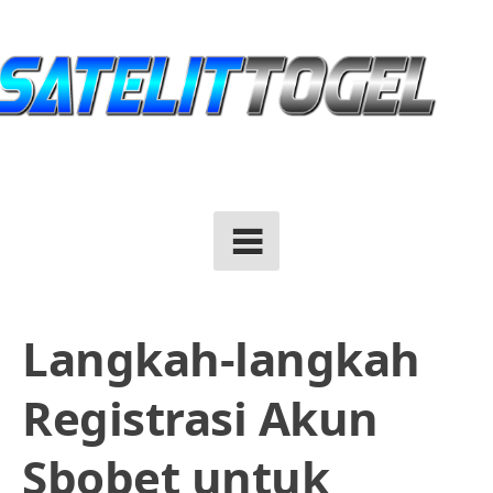
Skip
to
content
Langkah-langkah
Registrasi Akun
Sbobet untuk