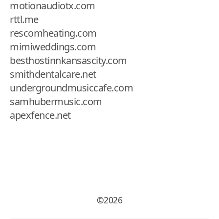
motionaudiotx.com
rttl.me
rescomheating.com
mimiweddings.com
besthostinnkansascity.com
smithdentalcare.net
undergroundmusiccafe.com
samhubermusic.com
apexfence.net
©2026