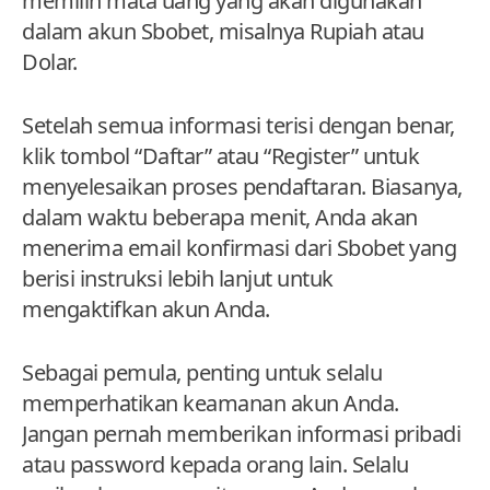
memilih mata uang yang akan digunakan
dalam akun Sbobet, misalnya Rupiah atau
Dolar.
Setelah semua informasi terisi dengan benar,
klik tombol “Daftar” atau “Register” untuk
menyelesaikan proses pendaftaran. Biasanya,
dalam waktu beberapa menit, Anda akan
menerima email konfirmasi dari Sbobet yang
berisi instruksi lebih lanjut untuk
mengaktifkan akun Anda.
Sebagai pemula, penting untuk selalu
memperhatikan keamanan akun Anda.
Jangan pernah memberikan informasi pribadi
atau password kepada orang lain. Selalu