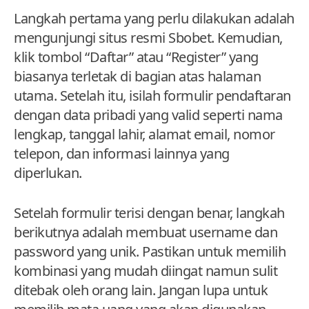
Langkah pertama yang perlu dilakukan adalah
mengunjungi situs resmi Sbobet. Kemudian,
klik tombol “Daftar” atau “Register” yang
biasanya terletak di bagian atas halaman
utama. Setelah itu, isilah formulir pendaftaran
dengan data pribadi yang valid seperti nama
lengkap, tanggal lahir, alamat email, nomor
telepon, dan informasi lainnya yang
diperlukan.
Setelah formulir terisi dengan benar, langkah
berikutnya adalah membuat username dan
password yang unik. Pastikan untuk memilih
kombinasi yang mudah diingat namun sulit
ditebak oleh orang lain. Jangan lupa untuk