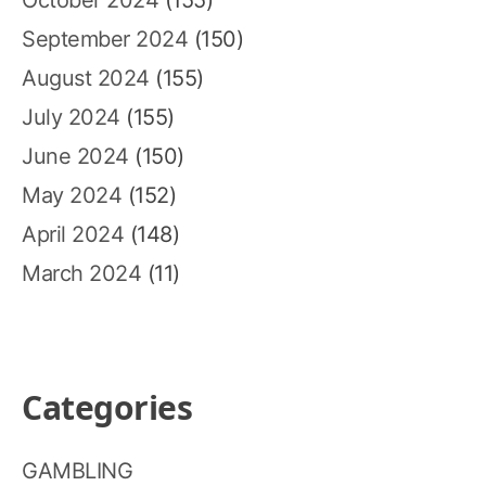
October 2024
(155)
September 2024
(150)
August 2024
(155)
July 2024
(155)
June 2024
(150)
May 2024
(152)
April 2024
(148)
March 2024
(11)
Categories
GAMBLING