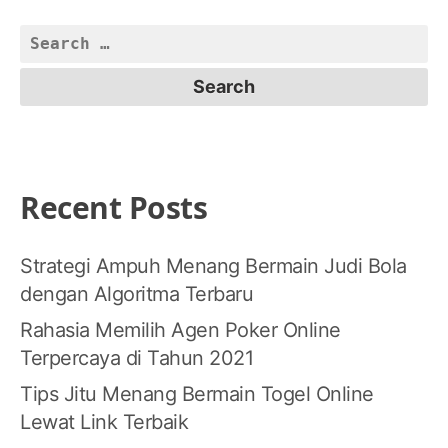
Search
for:
Recent Posts
Strategi Ampuh Menang Bermain Judi Bola
dengan Algoritma Terbaru
Rahasia Memilih Agen Poker Online
Terpercaya di Tahun 2021
Tips Jitu Menang Bermain Togel Online
Lewat Link Terbaik