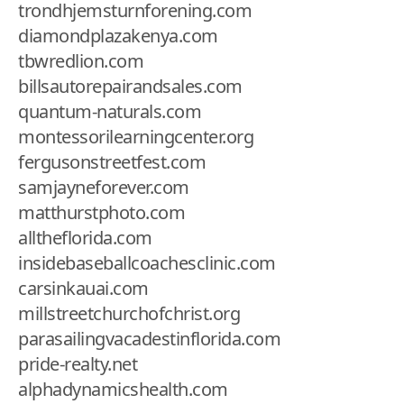
trondhjemsturnforening.com
diamondplazakenya.com
tbwredlion.com
billsautorepairandsales.com
quantum-naturals.com
montessorilearningcenter.org
fergusonstreetfest.com
samjayneforever.com
matthurstphoto.com
alltheflorida.com
insidebaseballcoachesclinic.com
carsinkauai.com
millstreetchurchofchrist.org
parasailingvacadestinflorida.com
pride-realty.net
alphadynamicshealth.com