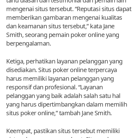
tahu ulasan dan testimonial dari pemain lain
mengenai situs tersebut. “Reputasi situs dapat
memberikan gambaran mengenai kualitas
dan keamanan situs tersebut,” kata Jane
Smith, seorang pemain poker online yang
berpengalaman.
Ketiga, perhatikan layanan pelanggan yang
disediakan. Situs poker online terpercaya
harus memiliki layanan pelanggan yang
responsif dan profesional. “Layanan
pelanggan yang baik adalah salah satu hal
yang harus dipertimbangkan dalam memilih
situs poker online,” tambah Jane Smith.
Keempat, pastikan situs tersebut memiliki