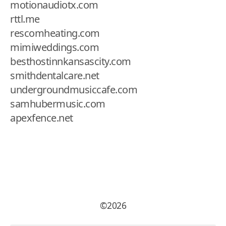
motionaudiotx.com
rttl.me
rescomheating.com
mimiweddings.com
besthostinnkansascity.com
smithdentalcare.net
undergroundmusiccafe.com
samhubermusic.com
apexfence.net
©2026