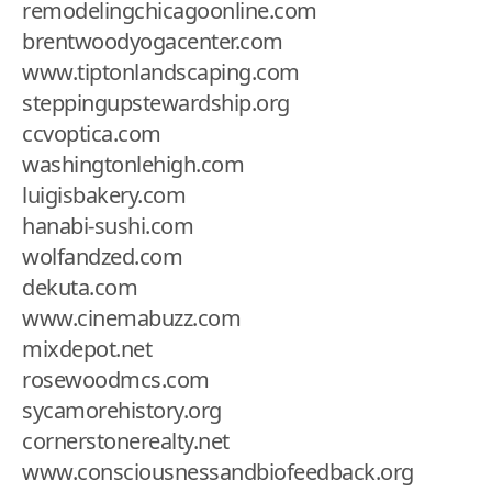
remodelingchicagoonline.com
brentwoodyogacenter.com
www.tiptonlandscaping.com
steppingupstewardship.org
ccvoptica.com
washingtonlehigh.com
luigisbakery.com
hanabi-sushi.com
wolfandzed.com
dekuta.com
www.cinemabuzz.com
mixdepot.net
rosewoodmcs.com
sycamorehistory.org
cornerstonerealty.net
www.consciousnessandbiofeedback.org