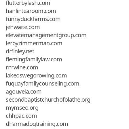
flutterbylash.com
hanlintearoom.com
funnyduckfarms.com
jenwaite.com
elevatemanagementgroup.com
leroyzimmerman.com
drfinley.net
flemingfamilylaw.com
rnrwine.com
lakeoswegorowing.com
fuquayfamilycounseling.com
agouveia.com
secondbaptistchurchofolathe.org
mymseo.org
chhpac.com
dharmadogtraining.com