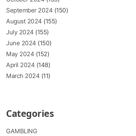
September 2024
(150)
August 2024
(155)
July 2024
(155)
June 2024
(150)
May 2024
(152)
April 2024
(148)
March 2024
(11)
Categories
GAMBLING