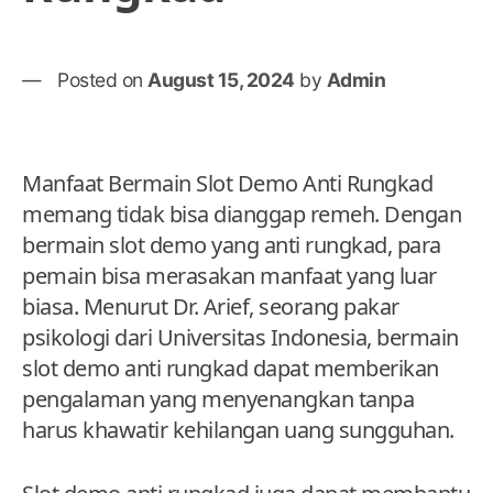
Posted on
August 15, 2024
by
Admin
Manfaat Bermain Slot Demo Anti Rungkad
memang tidak bisa dianggap remeh. Dengan
bermain slot demo yang anti rungkad, para
pemain bisa merasakan manfaat yang luar
biasa. Menurut Dr. Arief, seorang pakar
psikologi dari Universitas Indonesia, bermain
slot demo anti rungkad dapat memberikan
pengalaman yang menyenangkan tanpa
harus khawatir kehilangan uang sungguhan.