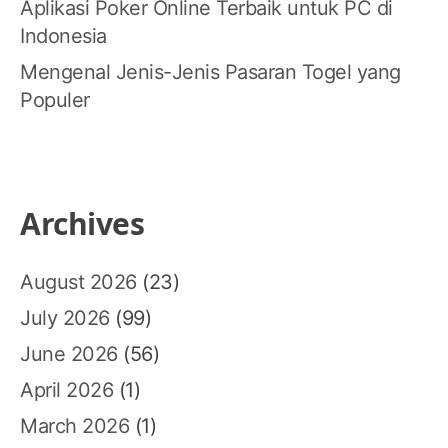
Aplikasi Poker Online Terbaik untuk PC di
Indonesia
Mengenal Jenis-Jenis Pasaran Togel yang
Populer
Archives
August 2026
(23)
July 2026
(99)
June 2026
(56)
April 2026
(1)
March 2026
(1)