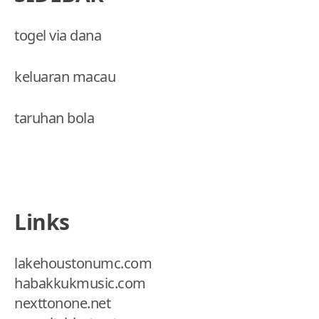
togel via dana
keluaran macau
taruhan bola
Links
lakehoustonumc.com
habakkukmusic.com
nexttonone.net