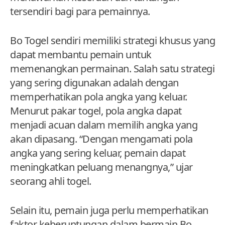
tersendiri bagi para pemainnya.
Bo Togel sendiri memiliki strategi khusus yang
dapat membantu pemain untuk
memenangkan permainan. Salah satu strategi
yang sering digunakan adalah dengan
memperhatikan pola angka yang keluar.
Menurut pakar togel, pola angka dapat
menjadi acuan dalam memilih angka yang
akan dipasang. “Dengan mengamati pola
angka yang sering keluar, pemain dapat
meningkatkan peluang menangnya,” ujar
seorang ahli togel.
Selain itu, pemain juga perlu memperhatikan
faktor keberuntungan dalam bermain Bo