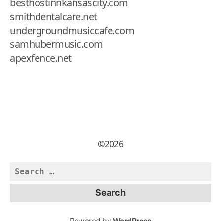
besthostinnkansascity.com
smithdentalcare.net
undergroundmusiccafe.com
samhubermusic.com
apexfence.net
©2026
Search
for:
Powered by
WordPress