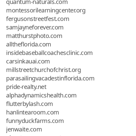
quantum-naturals.com
montessorilearningcenter.org
fergusonstreetfest.com
samjayneforever.com
matthurstphoto.com
alltheflorida.com
insidebaseballcoachesclinic.com
carsinkauai.com
millstreetchurchofchrist.org
parasailingvacadestinflorida.com
pride-realty.net
alphadynamicshealth.com
flutterbylash.com
hanlintearoom.com
funnyduckfarms.com
jenwaite.com