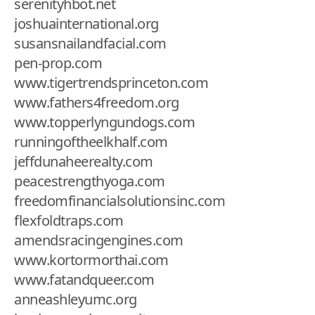
serenityhbot.net
joshuainternational.org
susansnailandfacial.com
pen-prop.com
www.tigertrendsprinceton.com
www.fathers4freedom.org
www.topperlyngundogs.com
runningoftheelkhalf.com
jeffdunaheerealty.com
peacestrengthyoga.com
freedomfinancialsolutionsinc.com
flexfoldtraps.com
amendsracingengines.com
www.kortormorthai.com
www.fatandqueer.com
anneashleyumc.org