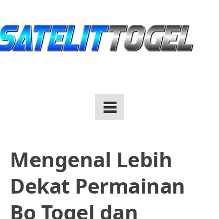
Skip
to
content
Mengenal Lebih
Dekat Permainan
Bo Togel dan