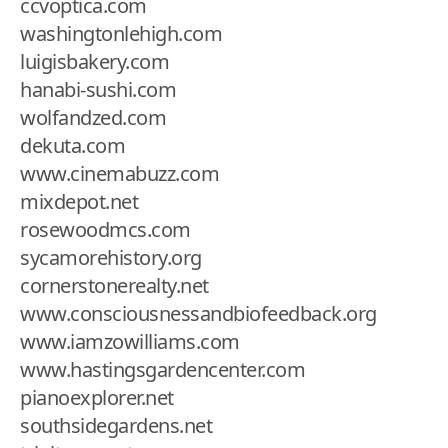
ccvoptica.com
washingtonlehigh.com
luigisbakery.com
hanabi-sushi.com
wolfandzed.com
dekuta.com
www.cinemabuzz.com
mixdepot.net
rosewoodmcs.com
sycamorehistory.org
cornerstonerealty.net
www.consciousnessandbiofeedback.org
www.iamzowilliams.com
www.hastingsgardencenter.com
pianoexplorer.net
southsidegardens.net