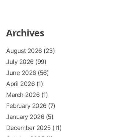
Archives
August 2026
(23)
July 2026
(99)
June 2026
(56)
April 2026
(1)
March 2026
(1)
February 2026
(7)
January 2026
(5)
December 2025
(11)