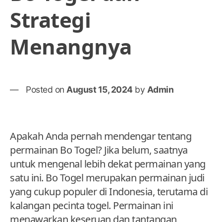
Strategi
Menangnya
Posted on
August 15, 2024
by
Admin
Apakah Anda pernah mendengar tentang
permainan Bo Togel? Jika belum, saatnya
untuk mengenal lebih dekat permainan yang
satu ini. Bo Togel merupakan permainan judi
yang cukup populer di Indonesia, terutama di
kalangan pecinta togel. Permainan ini
menawarkan keseruan dan tantangan