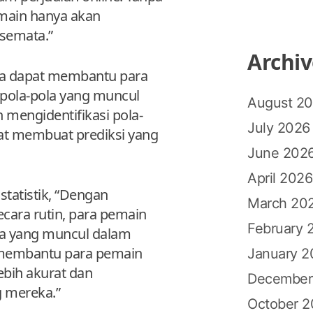
emain hanya akan
semata.”
Archiv
 juga dapat membantu para
 pola-pola yang muncul
August 2
mengidentifikasi pola-
July 2026
pat membuat prediksi yang
June 202
April 2026
statistik, “Dengan
March 20
ecara rutin, para pemain
February 
ola yang muncul dalam
t membantu para pemain
January 2
ebih akurat dan
December
 mereka.”
October 