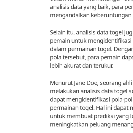
analisis data yang baik, para p
mengandalkan keberuntungan 
Selain itu, analisis data togel
pemain untuk mengidentifikasi
dalam permainan togel. Dengan 
pola tersebut, para pemain da
lebih akurat dan terukur.
Menurut Jane Doe, seorang ahli 
melakukan analisis data togel s
dapat mengidentifikasi pola-p
permainan togel. Hal ini dapa
untuk membuat prediksi yang l
meningkatkan peluang menang