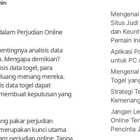
in
Mengenal 
Situs Judi
dan Keunt
 dalam Perjudian Online
Pemain In
entingnya analisis data
Aplikasi P
eh. Mengapa demikian?
untuk PC 
is data togel, para
Mengenal 
eluang menang mereka.
Togel yan
is data togel dapat
Strategi T
 membuat keputusan yang
Kemenanga
Jangan Le
Online Ter
ng pakar perjudian
Pencinta J
l merupakan kunci utama
m perjudian online. Tanpa