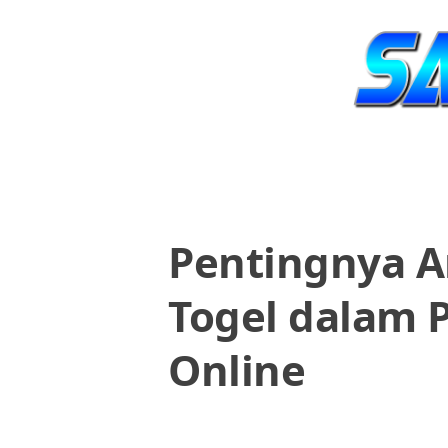
Skip
to
content
Pentingnya An
Togel dalam 
Online