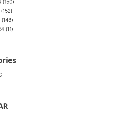
4
(150)
(152)
4
(148)
24
(11)
ories
G
AR