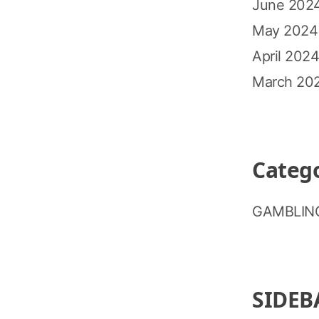
June 202
May 2024
April 202
March 20
Categ
GAMBLIN
SIDEB