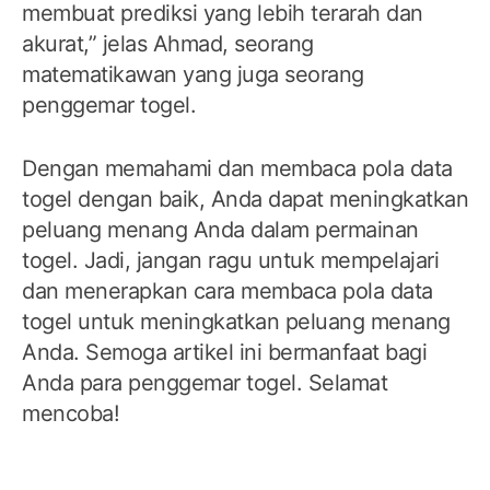
membuat prediksi yang lebih terarah dan
akurat,” jelas Ahmad, seorang
matematikawan yang juga seorang
penggemar togel.
Dengan memahami dan membaca pola data
togel dengan baik, Anda dapat meningkatkan
peluang menang Anda dalam permainan
togel. Jadi, jangan ragu untuk mempelajari
dan menerapkan cara membaca pola data
togel untuk meningkatkan peluang menang
Anda. Semoga artikel ini bermanfaat bagi
Anda para penggemar togel. Selamat
mencoba!