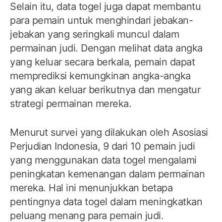
Selain itu, data togel juga dapat membantu
para pemain untuk menghindari jebakan-
jebakan yang seringkali muncul dalam
permainan judi. Dengan melihat data angka
yang keluar secara berkala, pemain dapat
memprediksi kemungkinan angka-angka
yang akan keluar berikutnya dan mengatur
strategi permainan mereka.
Menurut survei yang dilakukan oleh Asosiasi
Perjudian Indonesia, 9 dari 10 pemain judi
yang menggunakan data togel mengalami
peningkatan kemenangan dalam permainan
mereka. Hal ini menunjukkan betapa
pentingnya data togel dalam meningkatkan
peluang menang para pemain judi.