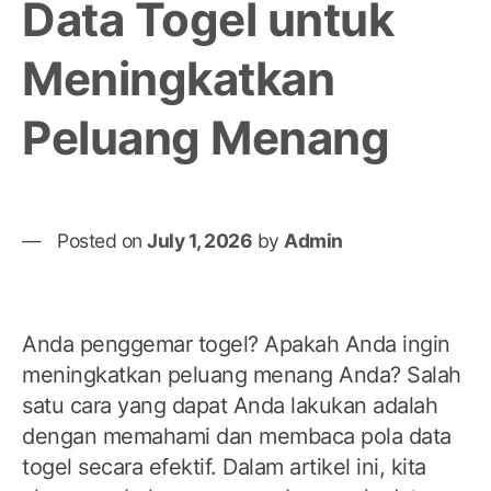
Data Togel untuk
Meningkatkan
Peluang Menang
Posted on
July 1, 2026
by
Admin
Anda penggemar togel? Apakah Anda ingin
meningkatkan peluang menang Anda? Salah
satu cara yang dapat Anda lakukan adalah
dengan memahami dan membaca pola data
togel secara efektif. Dalam artikel ini, kita