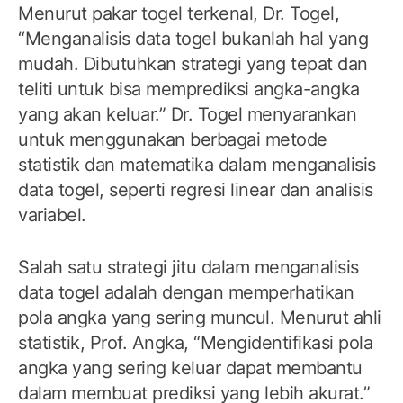
Menurut pakar togel terkenal, Dr. Togel,
“Menganalisis data togel bukanlah hal yang
mudah. Dibutuhkan strategi yang tepat dan
teliti untuk bisa memprediksi angka-angka
yang akan keluar.” Dr. Togel menyarankan
untuk menggunakan berbagai metode
statistik dan matematika dalam menganalisis
data togel, seperti regresi linear dan analisis
variabel.
Salah satu strategi jitu dalam menganalisis
data togel adalah dengan memperhatikan
pola angka yang sering muncul. Menurut ahli
statistik, Prof. Angka, “Mengidentifikasi pola
angka yang sering keluar dapat membantu
dalam membuat prediksi yang lebih akurat.”