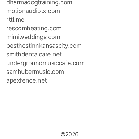
dharmadogtraining.com
motionaudiotx.com
rttl.me
rescomheating.com
mimiweddings.com
besthostinnkansascity.com
smithdentalcare.net
undergroundmusiccafe.com
samhubermusic.com
apexfence.net
©2026