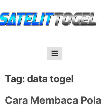
Skip
to
content
Tag:
data togel
Cara Membaca Pola