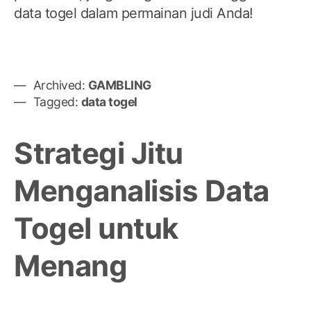
data togel dalam permainan judi Anda!
Archived:
GAMBLING
Tagged:
data togel
Strategi Jitu
Menganalisis Data
Togel untuk
Menang