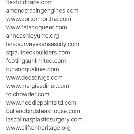
flexfoldtraps.com
amendsracingengines.com
www.kortormorthai.com
www.fatandqueer.com
anneashleyumc.org
landsurveyskansascity.com
stpauldeckbuilders.com
footingsunlimited.com
runsnoqualmie.com
www.docsdrugs.com
www.margiesdiner.com
fdlchowder.com
www.needlepointsltd.com
bullandbirdsteakhouse.com
lascolinasplasticsurgery.com
www.cliftonheritage.org