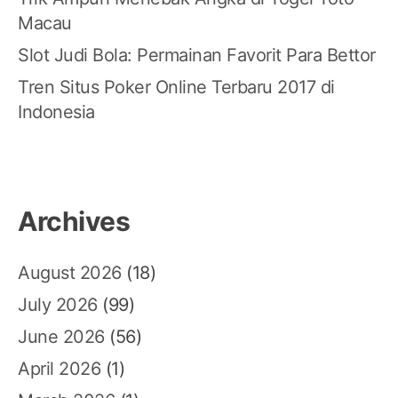
Macau
Slot Judi Bola: Permainan Favorit Para Bettor
Tren Situs Poker Online Terbaru 2017 di
Indonesia
Archives
August 2026
(18)
July 2026
(99)
June 2026
(56)
April 2026
(1)