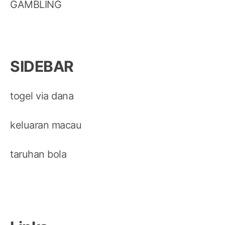
GAMBLING
SIDEBAR
togel via dana
keluaran macau
taruhan bola