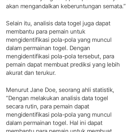
akan mengandalkan keberuntungan semata.”
Selain itu, analisis data togel juga dapat
membantu para pemain untuk
mengidentifikasi pola-pola yang muncul
dalam permainan togel. Dengan
mengidentifikasi pola-pola tersebut, para
pemain dapat membuat prediksi yang lebih
akurat dan terukur.
Menurut Jane Doe, seorang ahli statistik,
“Dengan melakukan analisis data togel
secara rutin, para pemain dapat
mengidentifikasi pola-pola yang muncul
dalam permainan togel. Hal ini dapat
membantu para pemain untuk membuat