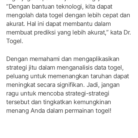
“Dengan bantuan teknologi, kita dapat
mengolah data togel dengan lebih cepat dan
akurat. Hal ini dapat membantu dalam
membuat prediksi yang lebih akurat,” kata Dr.
Togel.
Dengan memahami dan mengaplikasikan
strategi jitu dalam menganalisis data togel,
peluang untuk memenangkan taruhan dapat
meningkat secara signifikan. Jadi, jangan
ragu untuk mencoba strategi-strategi
tersebut dan tingkatkan kemungkinan
menang Anda dalam permainan togel!