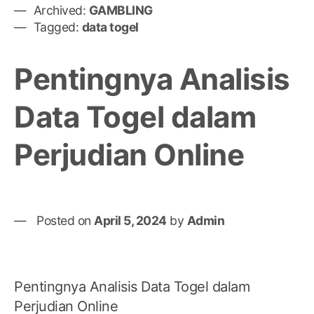
Archived:
GAMBLING
Tagged:
data togel
Pentingnya Analisis
Data Togel dalam
Perjudian Online
Posted on
April 5, 2024
by
Admin
Pentingnya Analisis Data Togel dalam
Perjudian Online