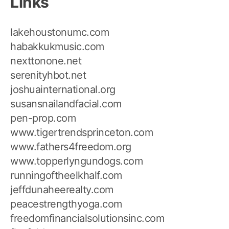
Links
lakehoustonumc.com
habakkukmusic.com
nexttonone.net
serenityhbot.net
joshuainternational.org
susansnailandfacial.com
pen-prop.com
www.tigertrendsprinceton.com
www.fathers4freedom.org
www.topperlyngundogs.com
runningoftheelkhalf.com
jeffdunaheerealty.com
peacestrengthyoga.com
freedomfinancialsolutionsinc.com