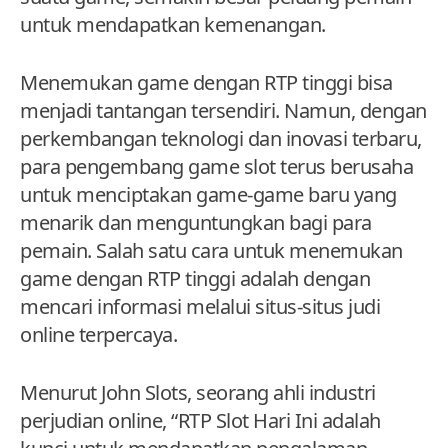
untuk mendapatkan kemenangan.
Menemukan game dengan RTP tinggi bisa
menjadi tantangan tersendiri. Namun, dengan
perkembangan teknologi dan inovasi terbaru,
para pengembang game slot terus berusaha
untuk menciptakan game-game baru yang
menarik dan menguntungkan bagi para
pemain. Salah satu cara untuk menemukan
game dengan RTP tinggi adalah dengan
mencari informasi melalui situs-situs judi
online terpercaya.
Menurut John Slots, seorang ahli industri
perjudian online, “RTP Slot Hari Ini adalah