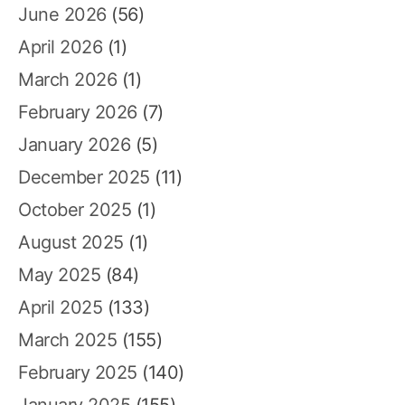
June 2026
(56)
April 2026
(1)
March 2026
(1)
February 2026
(7)
January 2026
(5)
December 2025
(11)
October 2025
(1)
August 2025
(1)
May 2025
(84)
April 2025
(133)
March 2025
(155)
February 2025
(140)