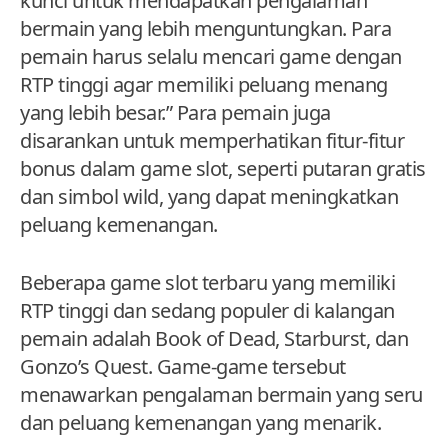
kunci untuk mendapatkan pengalaman
bermain yang lebih menguntungkan. Para
pemain harus selalu mencari game dengan
RTP tinggi agar memiliki peluang menang
yang lebih besar.” Para pemain juga
disarankan untuk memperhatikan fitur-fitur
bonus dalam game slot, seperti putaran gratis
dan simbol wild, yang dapat meningkatkan
peluang kemenangan.
Beberapa game slot terbaru yang memiliki
RTP tinggi dan sedang populer di kalangan
pemain adalah Book of Dead, Starburst, dan
Gonzo’s Quest. Game-game tersebut
menawarkan pengalaman bermain yang seru
dan peluang kemenangan yang menarik.