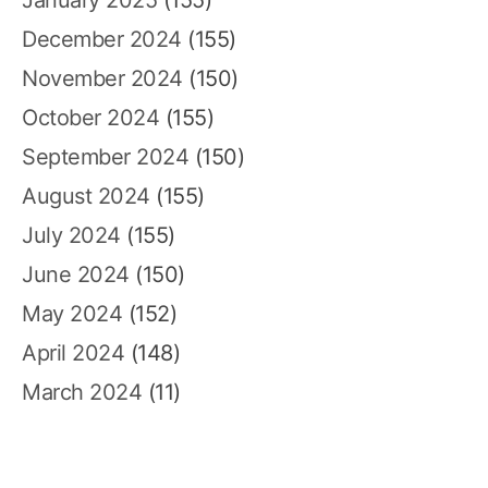
January 2025
(155)
December 2024
(155)
November 2024
(150)
October 2024
(155)
September 2024
(150)
August 2024
(155)
July 2024
(155)
June 2024
(150)
May 2024
(152)
April 2024
(148)
March 2024
(11)