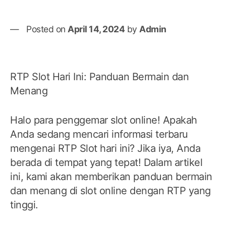
Posted on
April 14, 2024
by
Admin
RTP Slot Hari Ini: Panduan Bermain dan
Menang
Halo para penggemar slot online! Apakah
Anda sedang mencari informasi terbaru
mengenai RTP Slot hari ini? Jika iya, Anda
berada di tempat yang tepat! Dalam artikel
ini, kami akan memberikan panduan bermain
dan menang di slot online dengan RTP yang
tinggi.