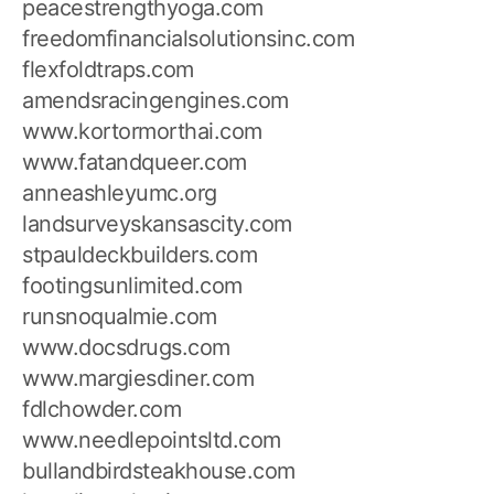
peacestrengthyoga.com
freedomfinancialsolutionsinc.com
flexfoldtraps.com
amendsracingengines.com
www.kortormorthai.com
www.fatandqueer.com
anneashleyumc.org
landsurveyskansascity.com
stpauldeckbuilders.com
footingsunlimited.com
runsnoqualmie.com
www.docsdrugs.com
www.margiesdiner.com
fdlchowder.com
www.needlepointsltd.com
bullandbirdsteakhouse.com