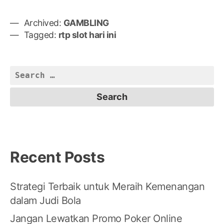
Archived:
GAMBLING
Tagged:
rtp slot hari ini
Search
for:
Recent Posts
Strategi Terbaik untuk Meraih Kemenangan
dalam Judi Bola
Jangan Lewatkan Promo Poker Online