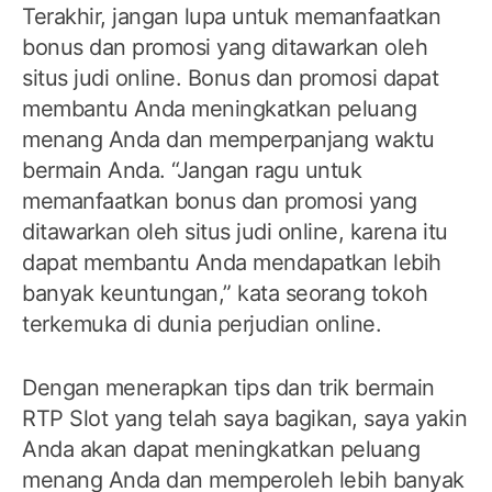
Terakhir, jangan lupa untuk memanfaatkan
bonus dan promosi yang ditawarkan oleh
situs judi online. Bonus dan promosi dapat
membantu Anda meningkatkan peluang
menang Anda dan memperpanjang waktu
bermain Anda. “Jangan ragu untuk
memanfaatkan bonus dan promosi yang
ditawarkan oleh situs judi online, karena itu
dapat membantu Anda mendapatkan lebih
banyak keuntungan,” kata seorang tokoh
terkemuka di dunia perjudian online.
Dengan menerapkan tips dan trik bermain
RTP Slot yang telah saya bagikan, saya yakin
Anda akan dapat meningkatkan peluang
menang Anda dan memperoleh lebih banyak