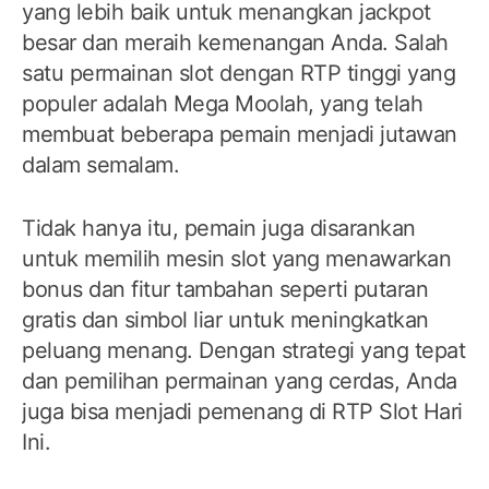
yang lebih baik untuk menangkan jackpot
besar dan meraih kemenangan Anda. Salah
satu permainan slot dengan RTP tinggi yang
populer adalah Mega Moolah, yang telah
membuat beberapa pemain menjadi jutawan
dalam semalam.
Tidak hanya itu, pemain juga disarankan
untuk memilih mesin slot yang menawarkan
bonus dan fitur tambahan seperti putaran
gratis dan simbol liar untuk meningkatkan
peluang menang. Dengan strategi yang tepat
dan pemilihan permainan yang cerdas, Anda
juga bisa menjadi pemenang di RTP Slot Hari
Ini.