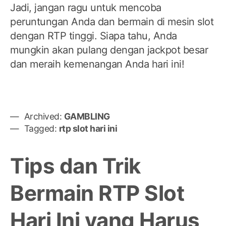
Jadi, jangan ragu untuk mencoba
peruntungan Anda dan bermain di mesin slot
dengan RTP tinggi. Siapa tahu, Anda
mungkin akan pulang dengan jackpot besar
dan meraih kemenangan Anda hari ini!
Archived:
GAMBLING
Tagged:
rtp slot hari ini
Tips dan Trik
Bermain RTP Slot
Hari Ini yang Harus