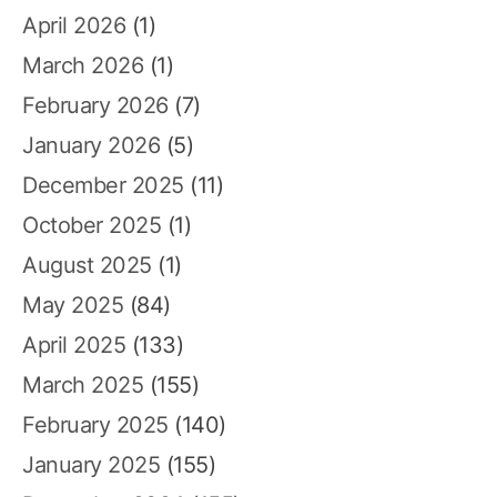
April 2026
(1)
March 2026
(1)
February 2026
(7)
January 2026
(5)
December 2025
(11)
October 2025
(1)
August 2025
(1)
May 2025
(84)
April 2025
(133)
March 2025
(155)
February 2025
(140)
January 2025
(155)