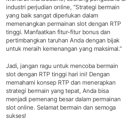
industri perjudian online, “Strategi bermain
yang baik sangat diperlukan dalam
memenangkan permainan slot dengan RTP
tinggi. Manfaatkan fitur-fitur bonus dan
pertimbangkan taruhan Anda dengan bijak
untuk meraih kemenangan yang maksimal.”
Jadi, jangan ragu untuk mencoba bermain
slot dengan RTP tinggi hari ini! Dengan
memahami konsep RTP dan menerapkan
strategi bermain yang tepat, Anda bisa
menjadi pemenang besar dalam permainan
slot online. Selamat bermain dan semoga
sukses!