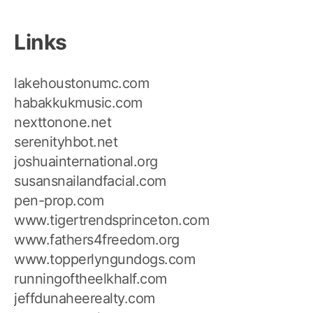
Links
lakehoustonumc.com
habakkukmusic.com
nexttonone.net
serenityhbot.net
joshuainternational.org
susansnailandfacial.com
pen-prop.com
www.tigertrendsprinceton.com
www.fathers4freedom.org
www.topperlyngundogs.com
runningoftheelkhalf.com
jeffdunaheerealty.com