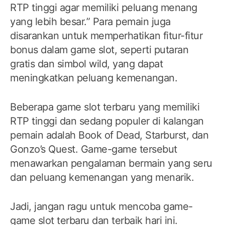
RTP tinggi agar memiliki peluang menang
yang lebih besar.” Para pemain juga
disarankan untuk memperhatikan fitur-fitur
bonus dalam game slot, seperti putaran
gratis dan simbol wild, yang dapat
meningkatkan peluang kemenangan.
Beberapa game slot terbaru yang memiliki
RTP tinggi dan sedang populer di kalangan
pemain adalah Book of Dead, Starburst, dan
Gonzo’s Quest. Game-game tersebut
menawarkan pengalaman bermain yang seru
dan peluang kemenangan yang menarik.
Jadi, jangan ragu untuk mencoba game-
game slot terbaru dan terbaik hari ini.