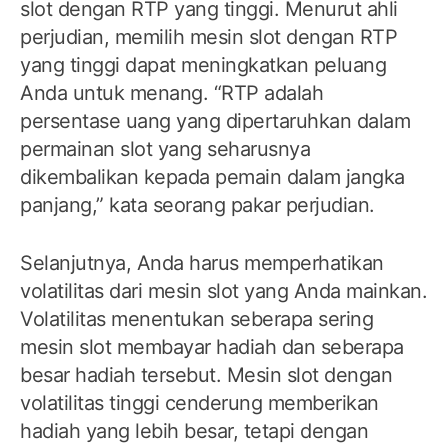
slot dengan RTP yang tinggi. Menurut ahli
perjudian, memilih mesin slot dengan RTP
yang tinggi dapat meningkatkan peluang
Anda untuk menang. “RTP adalah
persentase uang yang dipertaruhkan dalam
permainan slot yang seharusnya
dikembalikan kepada pemain dalam jangka
panjang,” kata seorang pakar perjudian.
Selanjutnya, Anda harus memperhatikan
volatilitas dari mesin slot yang Anda mainkan.
Volatilitas menentukan seberapa sering
mesin slot membayar hadiah dan seberapa
besar hadiah tersebut. Mesin slot dengan
volatilitas tinggi cenderung memberikan
hadiah yang lebih besar, tetapi dengan