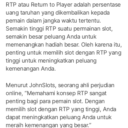
RTP atau Return to Player adalah persentase
uang taruhan yang dikembalikan kepada
pemain dalam jangka waktu tertentu.
Semakin tinggi RTP suatu permainan slot,
semakin besar peluang Anda untuk
memenangkan hadiah besar. Oleh karena itu,
penting untuk memilih slot dengan RTP yang
tinggi untuk meningkatkan peluang
kemenangan Anda.
Menurut JohnSlots, seorang ahli perjudian
online, “Memahami konsep RTP sangat
penting bagi para pemain slot. Dengan
memilih slot dengan RTP yang tinggi, Anda
dapat meningkatkan peluang Anda untuk
meraih kemenangan yang besar.”