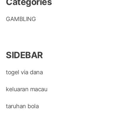
Categories
GAMBLING
SIDEBAR
togel via dana
keluaran macau
taruhan bola