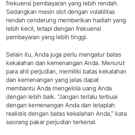
frekuensi pembayaran yang lebih rendah.
Sedangkan mesin slot dengan volatilitas
rendah cenderung memberikan hadiah yang
lebih kecil, tetapi dengan frekuensi
pembayaran yang lebih tinggi.
Selain itu, Anda juga perlu mengatur batas
kekalahan dan kemenangan Anda. Menurut
para ahli perjudian, memiliki batas kekalahan
dan kemenangan yang jelas dapat
membantu Anda mengelola uang Anda
dengan lebih baik. “Jangan terlalu terbuai
dengan kemenangan Anda dan tetaplah
realistis dengan batas kekalahan Anda,” kata
seorang pakar perjudian terkenal.