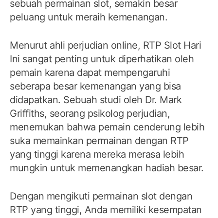
sebuah permainan slot, semakin besar
peluang untuk meraih kemenangan.
Menurut ahli perjudian online, RTP Slot Hari
Ini sangat penting untuk diperhatikan oleh
pemain karena dapat mempengaruhi
seberapa besar kemenangan yang bisa
didapatkan. Sebuah studi oleh Dr. Mark
Griffiths, seorang psikolog perjudian,
menemukan bahwa pemain cenderung lebih
suka memainkan permainan dengan RTP
yang tinggi karena mereka merasa lebih
mungkin untuk memenangkan hadiah besar.
Dengan mengikuti permainan slot dengan
RTP yang tinggi, Anda memiliki kesempatan