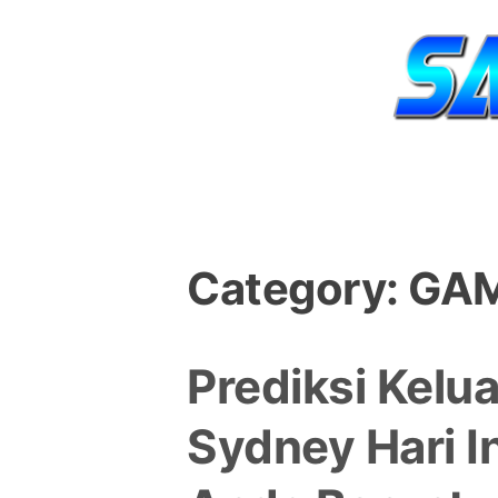
Skip
to
content
Category:
GAM
Prediksi Kelu
Sydney Hari I