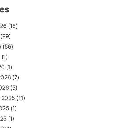
ves
026
(18)
(99)
6
(56)
(1)
26
(1)
2026
(7)
026
(5)
 2025
(11)
2025
(1)
025
(1)