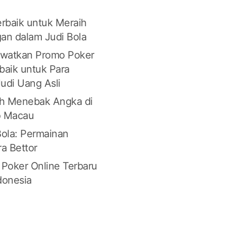
erbaik untuk Meraih
n dalam Judi Bola
watkan Promo Poker
baik untuk Para
udi Uang Asli
h Menebak Angka di
o Macau
Bola: Permainan
ra Bettor
 Poker Online Terbaru
donesia