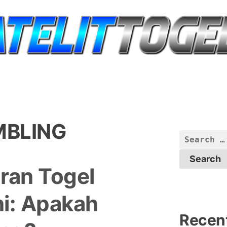
BLING
Search
for:
aran Togel
ni: Apakah
Recen