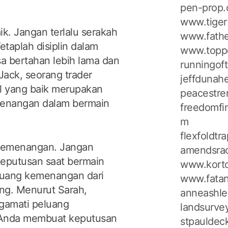
pen-prop
www.tiger
ik. Jangan terlalu serakah
www.fathe
etaplah disiplin dalam
www.topp
a bertahan lebih lama dan
runningof
ack, seorang trader
jeffdunah
l yang baik merupakan
peacestr
menangan dalam bermain
freedomfin
m
flexfoldtr
 kemenangan. Jangan
amendsra
eputusan saat bermain
www.korto
eluang kemenangan dari
www.fata
ng. Menurut Sarah,
anneashle
ngamati peluang
landsurve
Anda membuat keputusan
stpauldec