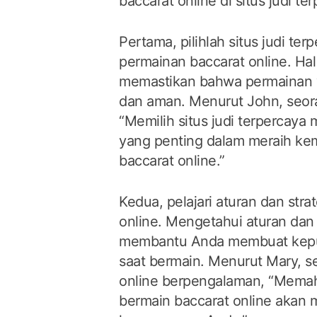
baccarat online di situs judi te
Pertama, pilihlah situs judi t
permainan baccarat online. Hal
memastikan bahwa permainan 
dan aman. Menurut John, seoran
“Memilih situs judi terpercaya
yang penting dalam meraih k
baccarat online.”
Kedua, pelajari aturan dan stra
online. Mengetahui aturan dan 
membantu Anda membuat keput
saat bermain. Menurut Mary, s
online berpengalaman, “Memaha
bermain baccarat online akan